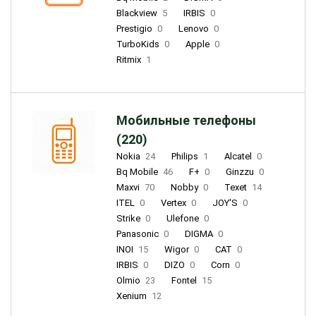
Blackview
5
IRBIS
0
Prestigio
0
Lenovo
0
TurboKids
0
Apple
0
Ritmix
1
Мобильные телефоны
(220)
Nokia
24
Philips
1
Alcatel
0
Bq Mobile
46
F+
0
Ginzzu
0
Maxvi
70
Nobby
0
Texet
14
ITEL
0
Vertex
0
JOY'S
0
Strike
0
Ulefone
0
Panasonic
0
DIGMA
0
INOI
15
Wigor
0
CAT
0
IRBIS
0
DIZO
0
Corn
0
Olmio
23
Fontel
15
Xenium
12