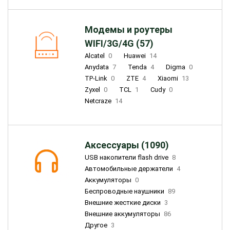
Модемы и роутеры
WIFI/3G/4G (57)
Alcatel
0
Huawei
14
Anydata
7
Tenda
4
Digma
0
TP-Link
0
ZTE
4
Xiaomi
13
Zyxel
0
TCL
1
Cudy
0
Netcraze
14
Аксессуары (1090)
USB накопители flash drive
8
Автомобильные держатели
4
Аккумуляторы
0
Беспроводные наушники
89
Внешние жесткие диски
3
Внешние аккумуляторы
86
Другое
3