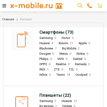
Главная
Каталог
Смартфоны (73)
Samsung
0
Honor
5
Huawei
4
Xiaomi
21
Apple
0
Blackview
7
Bq Mobile
2
Doogee
0
Meizu
0
Nokia
0
Philips
0
VIVO
0
Oukitel
0
OPPO
0
Realme
9
Remade
0
INOI
1
ZTE
0
TCL
0
Infinix
4
Tecno
18
Coolpad
2
Планшеты (22)
Samsung
2
Huawei
12
Bq Mobile
2
DIGMA
0