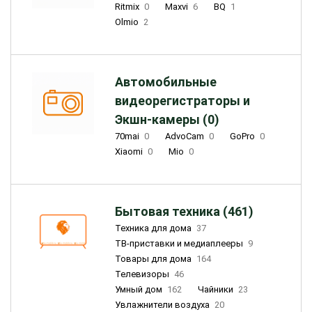
Ritmix
0
Maxvi
6
BQ
1
Olmio
2
Автомобильные
видеорегистраторы и
Экшн-камеры (0)
70mai
0
AdvoCam
0
GoPro
0
Xiaomi
0
Mio
0
Бытовая техника (461)
Техника для дома
37
ТВ-приставки и медиаплееры
9
Товары для дома
164
Телевизоры
46
Умный дом
162
Чайники
23
Увлажнители воздуха
20