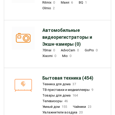
Ritmix
0
Maxvi
6
BQ
1
Olmio
2
Автомобильные
видеорегистраторы и
Экшн-камеры (0)
70mai
0
AdvoCam
0
GoPro
0
Xiaomi
0
Mio
0
Бытовая техника (454)
Техника для дома
37
ТВ-приставки и медиаплееры
9
Товары для дома
164
Телевизоры
46
Умный дом
155
Чайники
23
Увлажнители воздуха
20