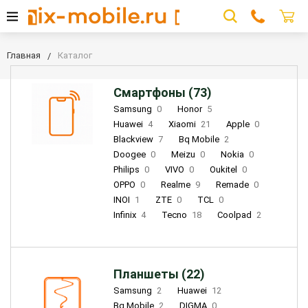
Главная
Каталог
Смартфоны (73)
Samsung
0
Honor
5
Huawei
4
Xiaomi
21
Apple
0
Blackview
7
Bq Mobile
2
Doogee
0
Meizu
0
Nokia
0
Philips
0
VIVO
0
Oukitel
0
OPPO
0
Realme
9
Remade
0
INOI
1
ZTE
0
TCL
0
Infinix
4
Tecno
18
Coolpad
2
Планшеты (22)
Samsung
2
Huawei
12
Bq Mobile
2
DIGMA
0