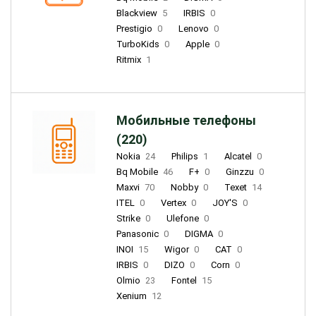
Blackview
5
IRBIS
0
Prestigio
0
Lenovo
0
TurboKids
0
Apple
0
Ritmix
1
Мобильные телефоны
(220)
Nokia
24
Philips
1
Alcatel
0
Bq Mobile
46
F+
0
Ginzzu
0
Maxvi
70
Nobby
0
Texet
14
ITEL
0
Vertex
0
JOY'S
0
Strike
0
Ulefone
0
Panasonic
0
DIGMA
0
INOI
15
Wigor
0
CAT
0
IRBIS
0
DIZO
0
Corn
0
Olmio
23
Fontel
15
Xenium
12