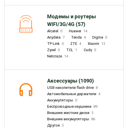
Модемы и роутеры
WIFI/3G/4G (57)
Alcatel
0
Huawei
14
Anydata
7
Tenda
4
Digma
0
TP-Link
0
ZTE
4
Xiaomi
13
Zyxel
0
TCL
1
Cudy
0
Netcraze
14
Аксессуары (1090)
USB накопители flash drive
8
Автомобильные держатели
4
Аккумуляторы
0
Беспроводные наушники
89
Внешние жесткие диски
3
Внешние аккумуляторы
86
Другое
3