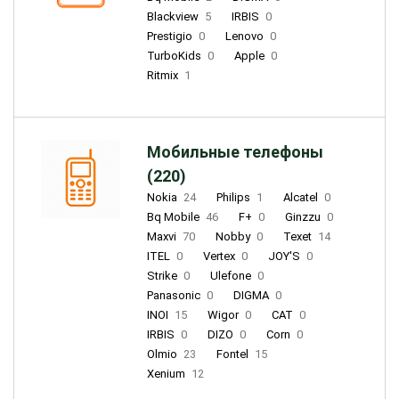
Blackview
5
IRBIS
0
Prestigio
0
Lenovo
0
TurboKids
0
Apple
0
Ritmix
1
Мобильные телефоны
(220)
Nokia
24
Philips
1
Alcatel
0
Bq Mobile
46
F+
0
Ginzzu
0
Maxvi
70
Nobby
0
Texet
14
ITEL
0
Vertex
0
JOY'S
0
Strike
0
Ulefone
0
Panasonic
0
DIGMA
0
INOI
15
Wigor
0
CAT
0
IRBIS
0
DIZO
0
Corn
0
Olmio
23
Fontel
15
Xenium
12