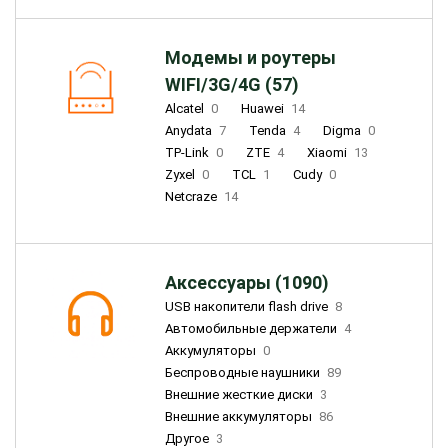
Модемы и роутеры
WIFI/3G/4G (57)
Alcatel
0
Huawei
14
Anydata
7
Tenda
4
Digma
0
TP-Link
0
ZTE
4
Xiaomi
13
Zyxel
0
TCL
1
Cudy
0
Netcraze
14
Аксессуары (1090)
USB накопители flash drive
8
Автомобильные держатели
4
Аккумуляторы
0
Беспроводные наушники
89
Внешние жесткие диски
3
Внешние аккумуляторы
86
Другое
3