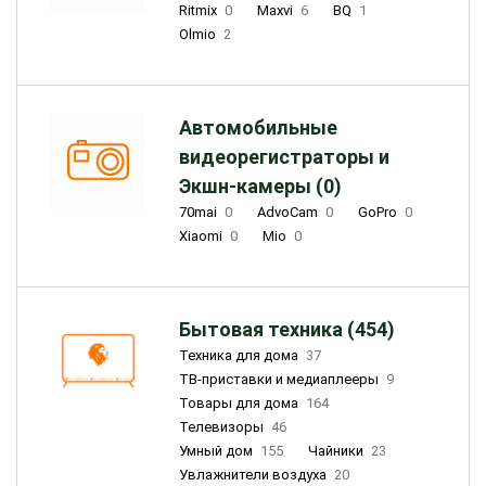
Ritmix
0
Maxvi
6
BQ
1
Olmio
2
Автомобильные
видеорегистраторы и
Экшн-камеры (0)
70mai
0
AdvoCam
0
GoPro
0
Xiaomi
0
Mio
0
Бытовая техника (454)
Техника для дома
37
ТВ-приставки и медиаплееры
9
Товары для дома
164
Телевизоры
46
Умный дом
155
Чайники
23
Увлажнители воздуха
20