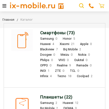
Главная
Каталог
Смартфоны (73)
Samsung
0
Honor
5
Huawei
4
Xiaomi
21
Apple
0
Blackview
7
Bq Mobile
2
Doogee
0
Meizu
0
Nokia
0
Philips
0
VIVO
0
Oukitel
0
OPPO
0
Realme
9
Remade
0
INOI
1
ZTE
0
TCL
0
Infinix
4
Tecno
18
Coolpad
2
Планшеты (22)
Samsung
2
Huawei
12
Bq Mobile
2
DIGMA
0