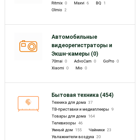
Ritmix
0
Maxvi
6
BQ
1
Olmio
2
Автомобильные
видеорегистраторы и
Экшн-камеры (0)
70mai
0
AdvoCam
0
GoPro
0
Xiaomi
0
Mio
0
Бытовая техника (454)
Техника для дома
37
ТВ-приставки и медиаплееры
9
Товары для дома
164
Телевизоры
46
Умный дом
155
Чайники
23
Увлажнители воздуха
20