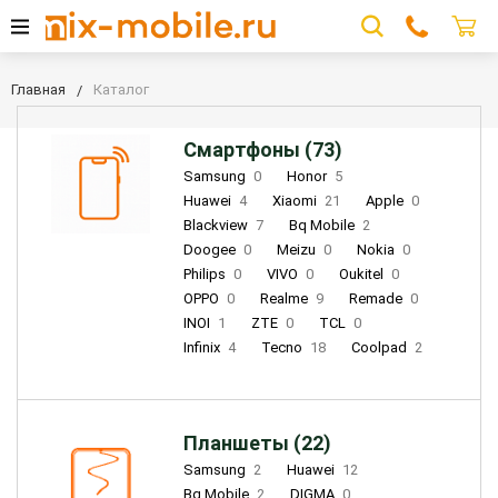
Главная
Каталог
Смартфоны (73)
Samsung
0
Honor
5
Huawei
4
Xiaomi
21
Apple
0
Blackview
7
Bq Mobile
2
Doogee
0
Meizu
0
Nokia
0
Philips
0
VIVO
0
Oukitel
0
OPPO
0
Realme
9
Remade
0
INOI
1
ZTE
0
TCL
0
Infinix
4
Tecno
18
Coolpad
2
Планшеты (22)
Samsung
2
Huawei
12
Bq Mobile
2
DIGMA
0