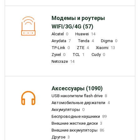
Модемы и роутеры
WIFI/3G/4G (57)
Alcatel
0
Huawei
14
Anydata
7
Tenda
4
Digma
0
TP-Link
0
ZTE
4
Xiaomi
13
Zyxel
0
TCL
1
Cudy
0
Netcraze
14
Аксессуары (1090)
USB накопители flash drive
8
Автомобильные держатели
4
Аккумуляторы
0
Беспроводные наушники
89
Внешние жесткие диски
3
Внешние аккумуляторы
86
Другое
3