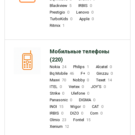
Blackview
5
IRBIS
0
Prestigio
0
Lenovo
0
TurboKids
0
Apple
0
Ritmix
1
Мобильные телефоны
(220)
Nokia
24
Philips
1
Alcatel
0
Bq Mobile
46
F+
0
Ginzzu
0
Maxvi
70
Nobby
0
Texet
14
ITEL
0
Vertex
0
JOY'S
0
Strike
0
Ulefone
0
Panasonic
0
DIGMA
0
INOI
15
Wigor
0
CAT
0
IRBIS
0
DIZO
0
Corn
0
Olmio
23
Fontel
15
Xenium
12