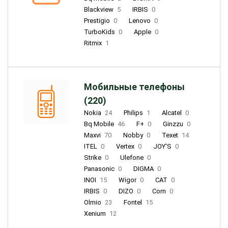
Blackview
5
IRBIS
0
Prestigio
0
Lenovo
0
TurboKids
0
Apple
0
Ritmix
1
Мобильные телефоны
(220)
Nokia
24
Philips
1
Alcatel
0
Bq Mobile
46
F+
0
Ginzzu
0
Maxvi
70
Nobby
0
Texet
14
ITEL
0
Vertex
0
JOY'S
0
Strike
0
Ulefone
0
Panasonic
0
DIGMA
0
INOI
15
Wigor
0
CAT
0
IRBIS
0
DIZO
0
Corn
0
Olmio
23
Fontel
15
Xenium
12