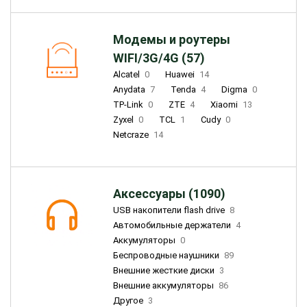
Модемы и роутеры
WIFI/3G/4G (57)
Alcatel
0
Huawei
14
Anydata
7
Tenda
4
Digma
0
TP-Link
0
ZTE
4
Xiaomi
13
Zyxel
0
TCL
1
Cudy
0
Netcraze
14
Аксессуары (1090)
USB накопители flash drive
8
Автомобильные держатели
4
Аккумуляторы
0
Беспроводные наушники
89
Внешние жесткие диски
3
Внешние аккумуляторы
86
Другое
3