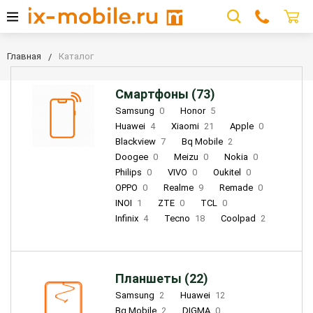
Главная
Каталог
Смартфоны (73)
Samsung
0
Honor
5
Huawei
4
Xiaomi
21
Apple
0
Blackview
7
Bq Mobile
2
Doogee
0
Meizu
0
Nokia
0
Philips
0
VIVO
0
Oukitel
0
OPPO
0
Realme
9
Remade
0
INOI
1
ZTE
0
TCL
0
Infinix
4
Tecno
18
Coolpad
2
Планшеты (22)
Samsung
2
Huawei
12
Bq Mobile
2
DIGMA
0