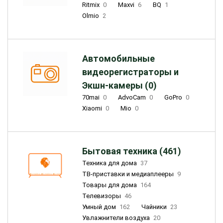
Ritmix
0
Maxvi
6
BQ
1
Olmio
2
Автомобильные
видеорегистраторы и
Экшн-камеры (0)
70mai
0
AdvoCam
0
GoPro
0
Xiaomi
0
Mio
0
Бытовая техника (461)
Техника для дома
37
ТВ-приставки и медиаплееры
9
Товары для дома
164
Телевизоры
46
Умный дом
162
Чайники
23
Увлажнители воздуха
20