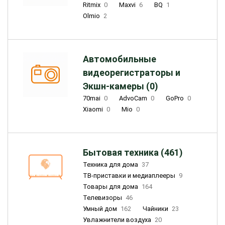
Ritmix
0
Maxvi
6
BQ
1
Olmio
2
Автомобильные
видеорегистраторы и
Экшн-камеры (0)
70mai
0
AdvoCam
0
GoPro
0
Xiaomi
0
Mio
0
Бытовая техника (461)
Техника для дома
37
ТВ-приставки и медиаплееры
9
Товары для дома
164
Телевизоры
46
Умный дом
162
Чайники
23
Увлажнители воздуха
20