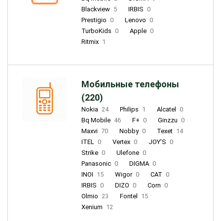
Blackview
5
IRBIS
0
Prestigio
0
Lenovo
0
TurboKids
0
Apple
0
Ritmix
1
Мобильные телефоны
(220)
Nokia
24
Philips
1
Alcatel
0
Bq Mobile
46
F+
0
Ginzzu
0
Maxvi
70
Nobby
0
Texet
14
ITEL
0
Vertex
0
JOY'S
0
Strike
0
Ulefone
0
Panasonic
0
DIGMA
0
INOI
15
Wigor
0
CAT
0
IRBIS
0
DIZO
0
Corn
0
Olmio
23
Fontel
15
Xenium
12