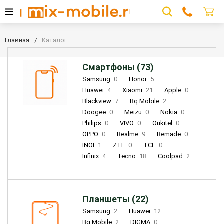
Главная
Каталог
Смартфоны (73)
Samsung
0
Honor
5
Huawei
4
Xiaomi
21
Apple
0
Blackview
7
Bq Mobile
2
Doogee
0
Meizu
0
Nokia
0
Philips
0
VIVO
0
Oukitel
0
OPPO
0
Realme
9
Remade
0
INOI
1
ZTE
0
TCL
0
Infinix
4
Tecno
18
Coolpad
2
Планшеты (22)
Samsung
2
Huawei
12
Bq Mobile
2
DIGMA
0