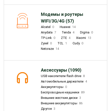
Модемы и роутеры
WIFI/3G/4G (57)
Alcatel
0
Huawei
14
Anydata
7
Tenda
4
Digma
0
TP-Link
0
ZTE
4
Xiaomi
13
Zyxel
0
TCL
1
Cudy
0
Netcraze
14
Аксессуары (1090)
USB накопители flash drive
8
Автомобильные держатели
4
Аккумуляторы
0
Беспроводные наушники
89
Внешние жесткие диски
3
Внешние аккумуляторы
86
Другое
3