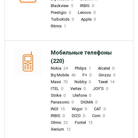
Blackview
5
IRBIS
0
Prestigio
0
Lenovo
0
TurboKids
0
Apple
0
Ritmix
1
Мобильные телефоны
(220)
Nokia
24
Philips
1
Alcatel
0
Bq Mobile
46
F+
0
Ginzzu
0
Maxvi
70
Nobby
0
Texet
14
ITEL
0
Vertex
0
JOY'S
0
Strike
0
Ulefone
0
Panasonic
0
DIGMA
0
INOI
15
Wigor
0
CAT
0
IRBIS
0
DIZO
0
Corn
0
Olmio
23
Fontel
15
Xenium
12