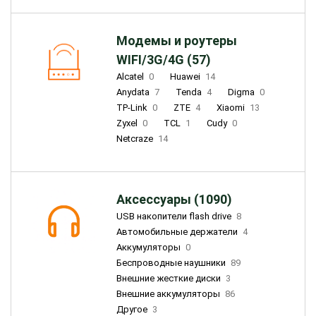
Модемы и роутеры
WIFI/3G/4G (57)
Alcatel
0
Huawei
14
Anydata
7
Tenda
4
Digma
0
TP-Link
0
ZTE
4
Xiaomi
13
Zyxel
0
TCL
1
Cudy
0
Netcraze
14
Аксессуары (1090)
USB накопители flash drive
8
Автомобильные держатели
4
Аккумуляторы
0
Беспроводные наушники
89
Внешние жесткие диски
3
Внешние аккумуляторы
86
Другое
3