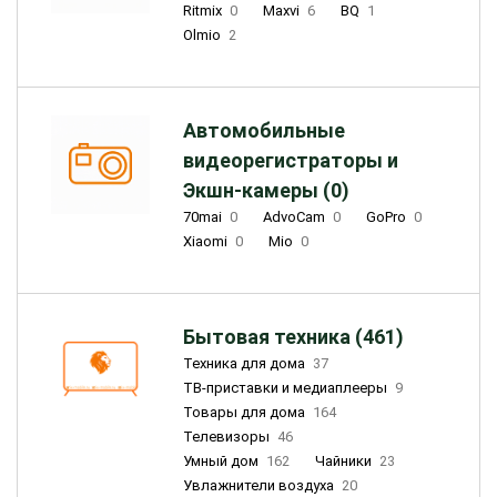
Ritmix
0
Maxvi
6
BQ
1
Olmio
2
Автомобильные
видеорегистраторы и
Экшн-камеры (0)
70mai
0
AdvoCam
0
GoPro
0
Xiaomi
0
Mio
0
Бытовая техника (461)
Техника для дома
37
ТВ-приставки и медиаплееры
9
Товары для дома
164
Телевизоры
46
Умный дом
162
Чайники
23
Увлажнители воздуха
20