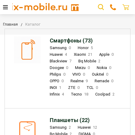
Главная
Каталог
Смартфоны (73)
Samsung
0
Honor
5
Huawei
4
Xiaomi
21
Apple
0
Blackview
7
Bq Mobile
2
Doogee
0
Meizu
0
Nokia
0
Philips
0
VIVO
0
Oukitel
0
OPPO
0
Realme
9
Remade
0
INOI
1
ZTE
0
TCL
0
Infinix
4
Tecno
18
Coolpad
2
Планшеты (22)
Samsung
2
Huawei
12
Bq Mobile
2
DIGMA
0