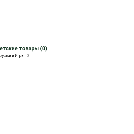
етские товары (0)
рушки и Игры
0