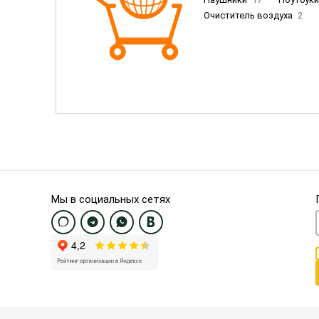
Очиститель воздуха
2
Пылесосы
9
Смартфо
Смартфоны Samsung
20
Смартфоны OnePlus/Pixel/U
Электронные книги EU
3
Мы в социальных сетях