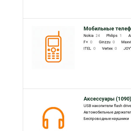
Мобильные телеф
Nokia
24
Philips
1
A
F+
0
Ginzzu
0
Maxv
ITEL
0
Vertex
0
JOY
Ulefone
0
Panasonic
0
Wigor
0
CAT
0
IRBI
Olmio
23
Fontel
15
Аксессуары (1090
USB накопители flash driv
Автомобильные держате
Беспроводные наушники
Внешние жесткие диски