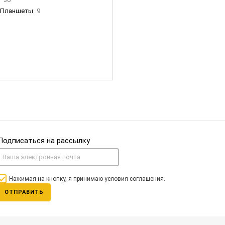
Планшеты
9
ны Apple
35
Фен Dyson
0
nigerz и тд
31
Часы
0
Подписаться на рассылку
Нажимая на кнопку, я принимаю условия соглашения.
ОТПРАВИТЬ