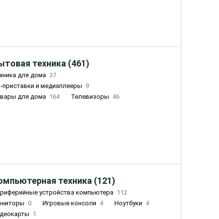
ытовая техника (461)
хника для дома
37
-приставки и медиаплееры
9
вары для дома
164
Телевизоры
46
ный дом
162
Чайники
23
лажнители воздуха
20
омпьютерная техника (121)
риферийные устройства компьютера
112
ониторы
0
Игровые консоли
4
Ноутбуки
4
деокарты
1