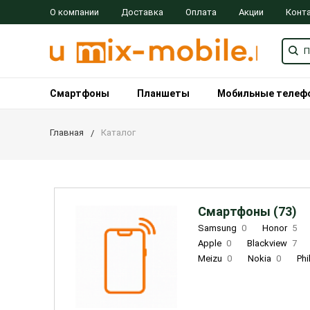
О компании
Доставка
Оплата
Акции
Конт
Смартфоны
Планшеты
Мобильные телеф
Главная
Каталог
Смартфоны (73)
Samsung
0
Honor
5
Apple
0
Blackview
7
Meizu
0
Nokia
0
Phi
Oukitel
0
OPPO
0
Re
INOI
1
ZTE
0
TCL
0
Coolpad
2