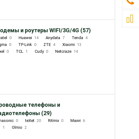
одемы и роутеры WIFI/3G/4G (57)
catel
0
Huawei
14
Anydata
7
Tenda
4
igma
0
TP-Link
0
ZTE
4
Xiaomi
13
xel
0
TCL
1
Cudy
0
Netcraze
14
роводные телефоны и
адиотелефоны (29)
nasonic
0
teXet
20
Ritmix
0
Maxvi
6
Q
1
Olmio
2