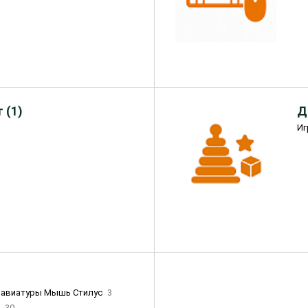
 (1)
Д
Иг
лавиатуры Мышь Стилус
3
и
30