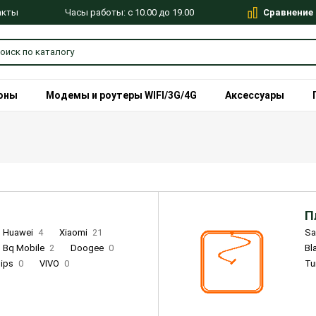
Сравнение
Часы работы: с 10.00 до 19.00
акты
оны
Модемы и роутеры WIFI/3G/4G
Аксессуары
П
Huawei
4
Xiaomi
21
S
Bq Mobile
2
Doogee
0
Bl
lips
0
VIVO
0
Tu
alme
9
Remade
0
Infinix
4
Tecno
18