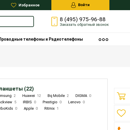
Войти
Избранное
8 (495) 975-96-88
Заказать
обратный
звонок
Проводные телефоны и Радиотелефоны
ланшеты (22)
amsung
2
Huawei
12
Bq Mobile
2
DIGMA
0
ackview
5
IRBIS
0
Prestigio
0
Lenovo
0
rboKids
0
Apple
0
Ritmix
1