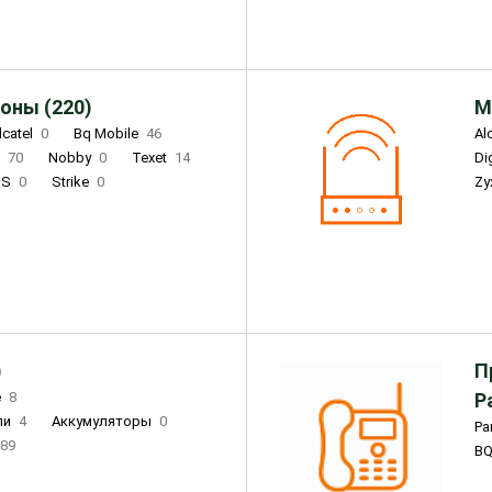
оны (220)
М
lcatel
0
Bq Mobile
46
Al
i
70
Nobby
0
Texet
14
D
'S
0
Strike
0
Zy
DIGMA
0
INOI
15
S
0
DIZO
0
Corn
0
Xenium
12
)
П
e
8
Р
ли
4
Аккумуляторы
0
Pa
89
B
3