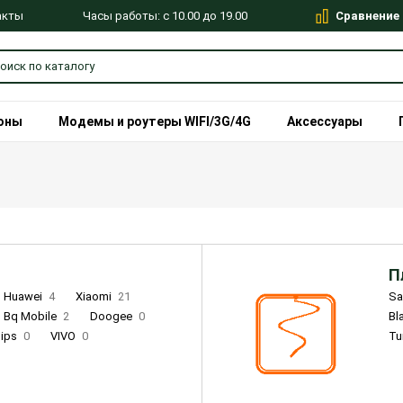
Сравнение
Часы работы: с 10.00 до 19.00
акты
оны
Модемы и роутеры WIFI/3G/4G
Аксессуары
П
Huawei
4
Xiaomi
21
S
Bq Mobile
2
Doogee
0
Bl
lips
0
VIVO
0
Tu
alme
9
Remade
0
Infinix
4
Tecno
18