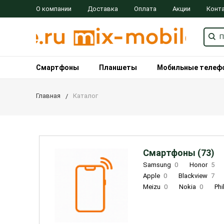
О компании
Доставка
Оплата
Акции
Конт
Смартфоны
Планшеты
Мобильные телеф
Главная
Каталог
Смартфоны (73)
Samsung
0
Honor
5
Apple
0
Blackview
7
Meizu
0
Nokia
0
Phi
Oukitel
0
OPPO
0
Re
INOI
1
ZTE
0
TCL
0
Coolpad
2