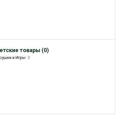
етские товары (0)
рушки и Игры
0