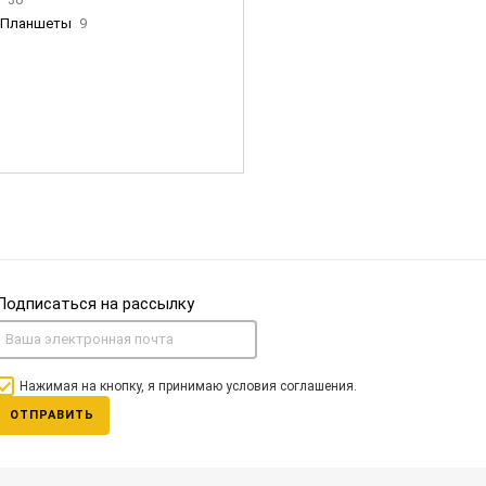
Планшеты
9
ны Apple
35
Фен Dyson
0
nigerz и тд
31
Часы
0
Подписаться на рассылку
Нажимая на кнопку, я принимаю условия соглашения.
ОТПРАВИТЬ