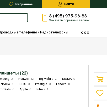
Войти
Избранное
8 (495) 975-96-88
Заказать
обратный
звонок
Проводные телефоны и Радиотелефоны
ланшеты (22)
amsung
2
Huawei
12
Bq Mobile
2
DIGMA
0
ackview
5
IRBIS
0
Prestigio
0
Lenovo
0
rboKids
0
Apple
0
Ritmix
1