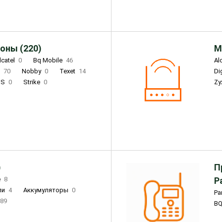
оны (220)
М
lcatel
0
Bq Mobile
46
Al
i
70
Nobby
0
Texet
14
D
'S
0
Strike
0
Zy
DIGMA
0
INOI
15
S
0
DIZO
0
Corn
0
Xenium
12
)
П
e
8
Р
ли
4
Аккумуляторы
0
Pa
89
B
3