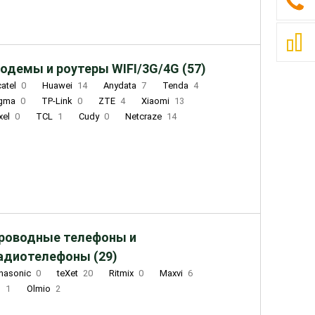
одемы и роутеры WIFI/3G/4G (57)
catel
0
Huawei
14
Anydata
7
Tenda
4
igma
0
TP-Link
0
ZTE
4
Xiaomi
13
xel
0
TCL
1
Cudy
0
Netcraze
14
роводные телефоны и
адиотелефоны (29)
nasonic
0
teXet
20
Ritmix
0
Maxvi
6
Q
1
Olmio
2