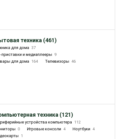
ытовая техника (461)
хника для дома
37
-приставки и медиаплееры
9
вары для дома
164
Телевизоры
46
ный дом
162
Чайники
23
лажнители воздуха
20
омпьютерная техника (121)
риферийные устройства компьютера
112
ониторы
0
Игровые консоли
4
Ноутбуки
4
деокарты
1