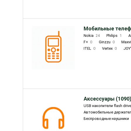
Мобильные телеф
Nokia
24
Philips
1
A
F+
0
Ginzzu
0
Maxv
ITEL
0
Vertex
0
JOY
Ulefone
0
Panasonic
0
Wigor
0
CAT
0
IRBI
Olmio
23
Fontel
15
Аксессуары (1090
USB накопители flash driv
Автомобильные держате
Беспроводные наушники
Внешние жесткие диски