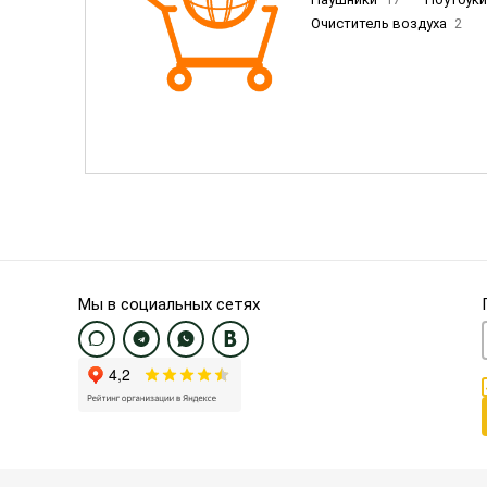
Очиститель воздуха
2
Пылесосы
9
Смартфо
Смартфоны Samsung
20
Смартфоны OnePlus/Pixel/U
Электронные книги EU
3
Мы в социальных сетях