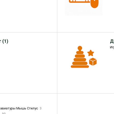
 (1)
Д
Иг
лавиатуры Мышь Стилус
3
и
30