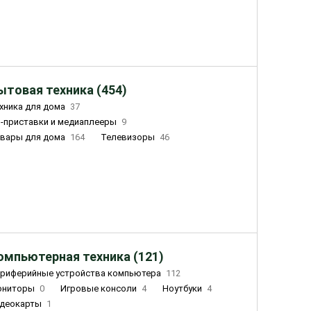
ытовая техника (454)
хника для дома
37
-приставки и медиаплееры
9
вары для дома
164
Телевизоры
46
ный дом
155
Чайники
23
лажнители воздуха
20
омпьютерная техника (121)
риферийные устройства компьютера
112
ониторы
0
Игровые консоли
4
Ноутбуки
4
деокарты
1