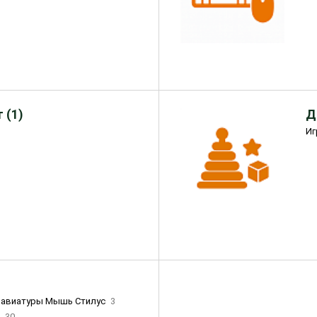
 (1)
Д
Иг
лавиатуры Мышь Стилус
3
и
30