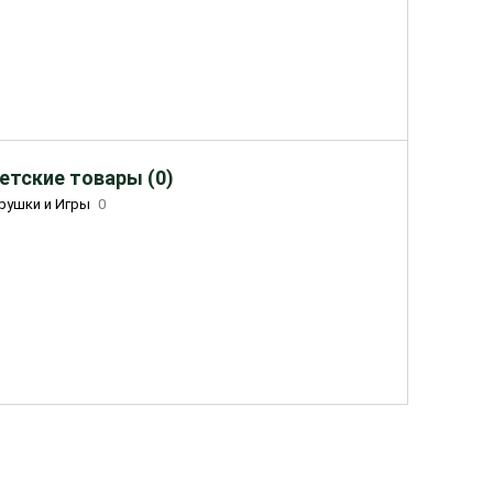
етские товары (0)
рушки и Игры
0