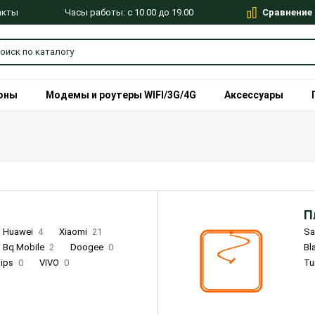
Сравнение
Часы работы: с 10.00 до 19.00
акты
оны
Модемы и роутеры WIFI/3G/4G
Аксессуары
П
Huawei
4
Xiaomi
21
S
Bq Mobile
2
Doogee
0
Bl
lips
0
VIVO
0
Tu
alme
9
Remade
0
Infinix
4
Tecno
18