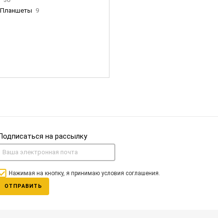
Планшеты
9
ны Apple
35
Фен Dyson
0
nigerz и тд
31
Часы
0
Подписаться на рассылку
Нажимая на кнопку, я принимаю условия соглашения.
ОТПРАВИТЬ