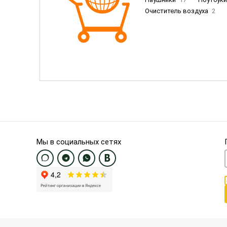
Очиститель воздуха
2
Пылесосы
9
Смартфо
Смартфоны Samsung
20
Смартфоны OnePlus/Pixel/U
Электронные книги EU
3
Мы в социальных сетях