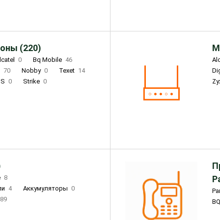
оны (220)
М
lcatel
0
Bq Mobile
46
Al
i
70
Nobby
0
Texet
14
D
'S
0
Strike
0
Zy
DIGMA
0
INOI
15
S
0
DIZO
0
Corn
0
Xenium
12
)
П
e
8
Р
ли
4
Аккумуляторы
0
Pa
89
B
3