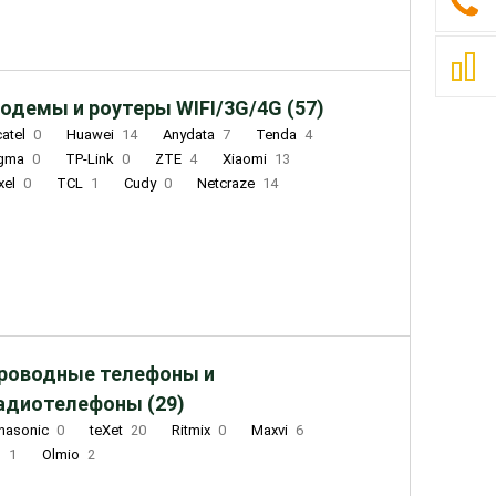
одемы и роутеры WIFI/3G/4G (57)
catel
0
Huawei
14
Anydata
7
Tenda
4
igma
0
TP-Link
0
ZTE
4
Xiaomi
13
xel
0
TCL
1
Cudy
0
Netcraze
14
роводные телефоны и
адиотелефоны (29)
nasonic
0
teXet
20
Ritmix
0
Maxvi
6
Q
1
Olmio
2