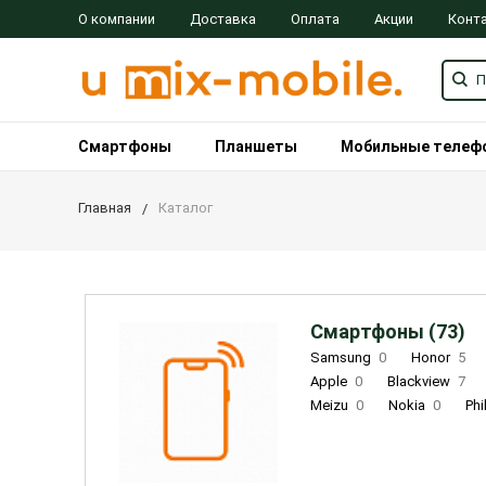
О компании
Доставка
Оплата
Акции
Конт
Смартфоны
Планшеты
Мобильные телеф
Главная
Каталог
Смартфоны (73)
Samsung
0
Honor
5
Apple
0
Blackview
7
Meizu
0
Nokia
0
Phi
Oukitel
0
OPPO
0
Re
INOI
1
ZTE
0
TCL
0
Coolpad
2