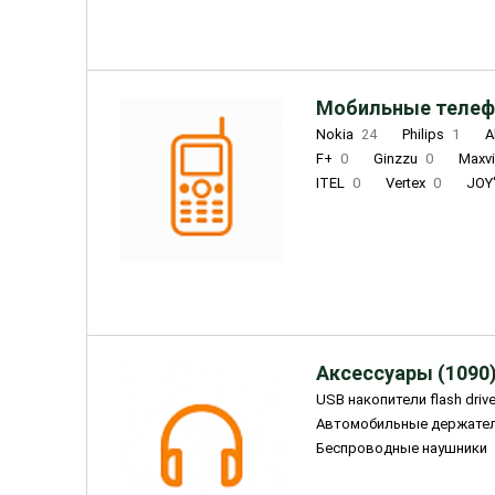
Мобильные телеф
Nokia
24
Philips
1
A
F+
0
Ginzzu
0
Maxv
ITEL
0
Vertex
0
JOY
Ulefone
0
Panasonic
0
Wigor
0
CAT
0
IRBI
Olmio
23
Fontel
15
Аксессуары (1090
USB накопители flash driv
Автомобильные держате
Беспроводные наушники
Внешние жесткие диски