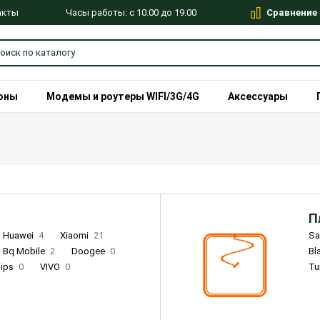
Сравнение
Часы работы: с 10.00 до 19.00
акты
оны
Модемы и роутеры WIFI/3G/4G
Аксессуары
П
Huawei
4
Xiaomi
21
S
Bq Mobile
2
Doogee
0
Bl
lips
0
VIVO
0
Tu
alme
9
Remade
0
Infinix
4
Tecno
18