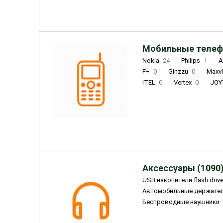
Мобильные телеф
Nokia
24
Philips
1
A
F+
0
Ginzzu
0
Maxv
ITEL
0
Vertex
0
JOY
Ulefone
0
Panasonic
0
Wigor
0
CAT
0
IRBI
Olmio
23
Fontel
15
Аксессуары (1090
USB накопители flash driv
Автомобильные держате
Беспроводные наушники
Внешние жесткие диски