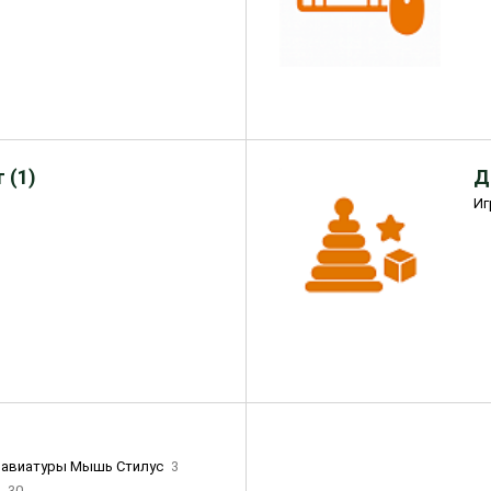
 (1)
Д
Иг
лавиатуры Мышь Стилус
3
и
30