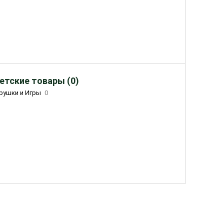
етские товары (0)
рушки и Игры
0