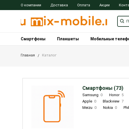
О компании
Доставка
Оплата
Акции
Конт
Смартфоны
Планшеты
Мобильные телеф
Главная
Каталог
Смартфоны (73)
Samsung
0
Honor
5
Apple
0
Blackview
7
Meizu
0
Nokia
0
Phi
Oukitel
0
OPPO
0
Re
INOI
1
ZTE
0
TCL
0
Coolpad
2