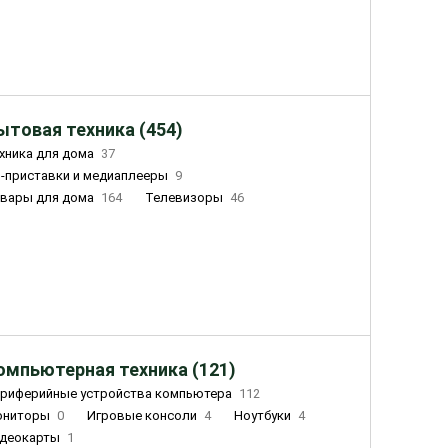
ытовая техника (454)
хника для дома
37
-приставки и медиаплееры
9
вары для дома
164
Телевизоры
46
ный дом
155
Чайники
23
лажнители воздуха
20
омпьютерная техника (121)
риферийные устройства компьютера
112
ониторы
0
Игровые консоли
4
Ноутбуки
4
деокарты
1