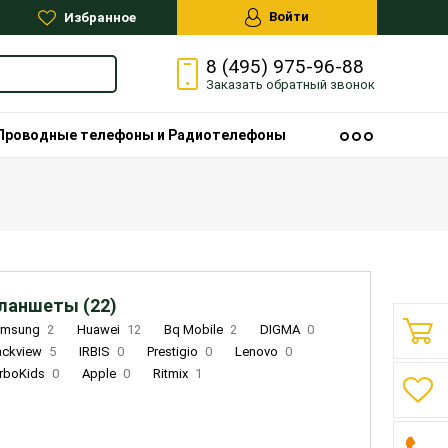
Войти
Избранное
8 (495) 975-96-88
Заказать
обратный
звонок
Проводные телефоны и Радиотелефоны
ланшеты (22)
amsung
2
Huawei
12
Bq Mobile
2
DIGMA
0
ackview
5
IRBIS
0
Prestigio
0
Lenovo
0
rboKids
0
Apple
0
Ritmix
1