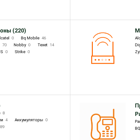
оны (220)
М
lcatel
0
Bq Mobile
46
Al
i
70
Nobby
0
Texet
14
D
'S
0
Strike
0
Zy
DIGMA
0
INOI
15
S
0
DIZO
0
Corn
0
Xenium
12
)
П
e
8
Р
ли
4
Аккумуляторы
0
Pa
89
B
3