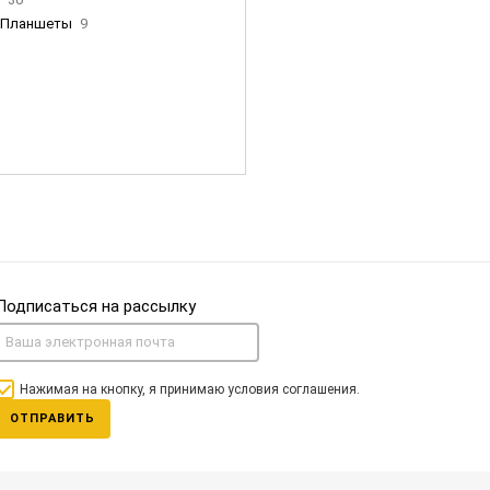
Планшеты
9
ны Apple
35
Фен Dyson
0
nigerz и тд
31
Часы
0
Подписаться на рассылку
Нажимая на кнопку, я принимаю условия соглашения.
ОТПРАВИТЬ