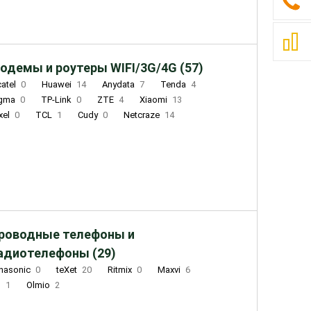
одемы и роутеры WIFI/3G/4G (57)
catel
0
Huawei
14
Anydata
7
Tenda
4
igma
0
TP-Link
0
ZTE
4
Xiaomi
13
xel
0
TCL
1
Cudy
0
Netcraze
14
роводные телефоны и
адиотелефоны (29)
nasonic
0
teXet
20
Ritmix
0
Maxvi
6
Q
1
Olmio
2