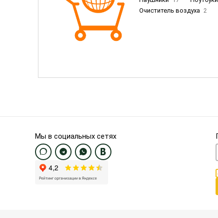
Очиститель воздуха
2
Пылесосы
9
Смартфо
Смартфоны Samsung
20
Смартфоны OnePlus/Pixel/U
Электронные книги EU
3
Мы в социальных сетях