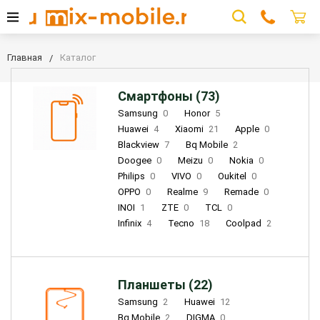
Главная
Каталог
Смартфоны (73)
Samsung
0
Honor
5
Huawei
4
Xiaomi
21
Apple
0
Blackview
7
Bq Mobile
2
Doogee
0
Meizu
0
Nokia
0
Philips
0
VIVO
0
Oukitel
0
OPPO
0
Realme
9
Remade
0
INOI
1
ZTE
0
TCL
0
Infinix
4
Tecno
18
Coolpad
2
Планшеты (22)
Samsung
2
Huawei
12
Bq Mobile
2
DIGMA
0