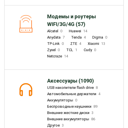
Модемы и роутеры
WIFI/3G/4G (57)
Alcatel
0
Huawei
14
Anydata
7
Tenda
4
Digma
0
TP-Link
0
ZTE
4
Xiaomi
13
Zyxel
0
TCL
1
Cudy
0
Netcraze
14
Аксессуары (1090)
USB накопители flash drive
8
Автомобильные держатели
4
Аккумуляторы
0
Беспроводные наушники
89
Внешние жесткие диски
3
Внешние аккумуляторы
86
Другое
3