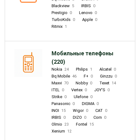
Blackview
5
IRBIS
0
Prestigio
0
Lenovo
0
TurboKids
0
Apple
0
Ritmix
1
Мобильные телефоны
(220)
Nokia
24
Philips
1
Alcatel
0
Bq Mobile
46
F+
0
Ginzzu
0
Maxvi
70
Nobby
0
Texet
14
ITEL
0
Vertex
0
JOY'S
0
Strike
0
Ulefone
0
Panasonic
0
DIGMA
0
INOI
15
Wigor
0
CAT
0
IRBIS
0
DIZO
0
Corn
0
Olmio
23
Fontel
15
Xenium
12