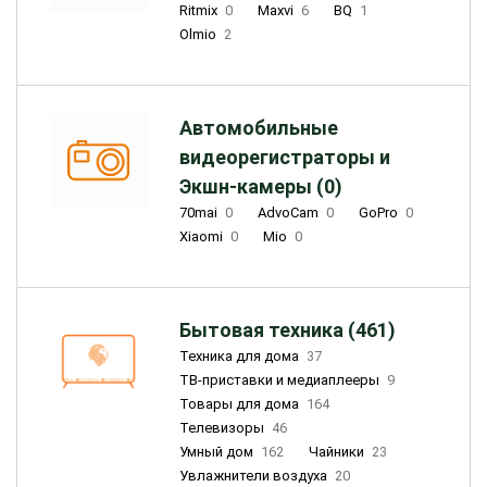
Ritmix
0
Maxvi
6
BQ
1
Olmio
2
Автомобильные
видеорегистраторы и
Экшн-камеры (0)
70mai
0
AdvoCam
0
GoPro
0
Xiaomi
0
Mio
0
Бытовая техника (461)
Техника для дома
37
ТВ-приставки и медиаплееры
9
Товары для дома
164
Телевизоры
46
Умный дом
162
Чайники
23
Увлажнители воздуха
20