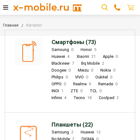
Главная
Каталог
Смартфоны (73)
Samsung
0
Honor
5
Huawei
4
Xiaomi
21
Apple
0
Blackview
7
Bq Mobile
2
Doogee
0
Meizu
0
Nokia
0
Philips
0
VIVO
0
Oukitel
0
OPPO
0
Realme
9
Remade
0
INOI
1
ZTE
0
TCL
0
Infinix
4
Tecno
18
Coolpad
2
Планшеты (22)
Samsung
2
Huawei
12
Bq Mobile
2
DIGMA
0