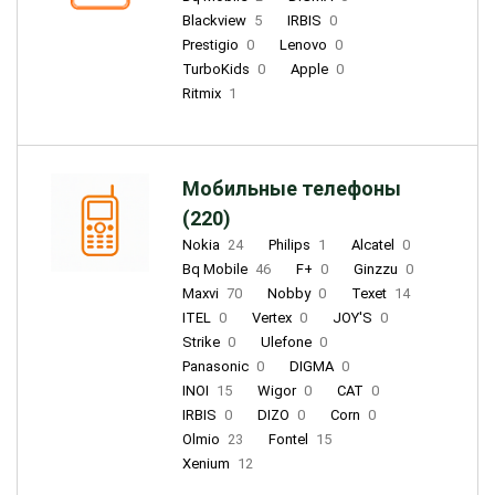
Blackview
5
IRBIS
0
Prestigio
0
Lenovo
0
TurboKids
0
Apple
0
Ritmix
1
Мобильные телефоны
(220)
Nokia
24
Philips
1
Alcatel
0
Bq Mobile
46
F+
0
Ginzzu
0
Maxvi
70
Nobby
0
Texet
14
ITEL
0
Vertex
0
JOY'S
0
Strike
0
Ulefone
0
Panasonic
0
DIGMA
0
INOI
15
Wigor
0
CAT
0
IRBIS
0
DIZO
0
Corn
0
Olmio
23
Fontel
15
Xenium
12