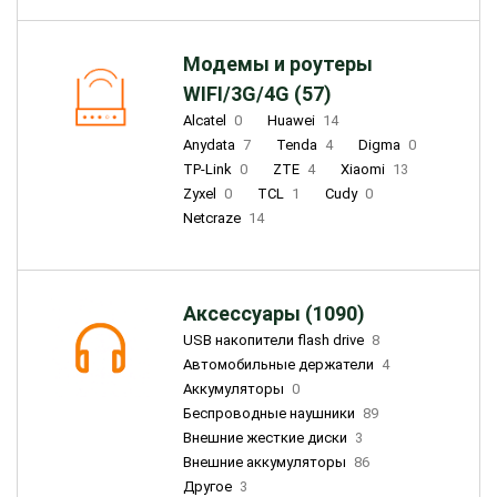
Модемы и роутеры
WIFI/3G/4G (57)
Alcatel
0
Huawei
14
Anydata
7
Tenda
4
Digma
0
TP-Link
0
ZTE
4
Xiaomi
13
Zyxel
0
TCL
1
Cudy
0
Netcraze
14
Аксессуары (1090)
USB накопители flash drive
8
Автомобильные держатели
4
Аккумуляторы
0
Беспроводные наушники
89
Внешние жесткие диски
3
Внешние аккумуляторы
86
Другое
3