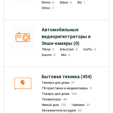
Ritmix
0
Maxvi
6
BQ
1
Olmio
2
Автомобильные
видеорегистраторы и
Экшн-камеры (0)
70mai
0
AdvoCam
0
GoPro
0
Xiaomi
0
Mio
0
Бытовая техника (454)
Техника для дома
37
ТВ-приставки и медиаплееры
9
Товары для дома
164
Телевизоры
46
Умный дом
155
Чайники
23
Увлажнители воздуха
20