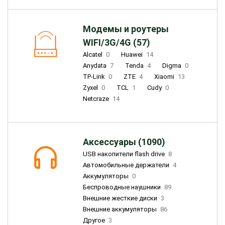
Модемы и роутеры
WIFI/3G/4G (57)
Alcatel
0
Huawei
14
Anydata
7
Tenda
4
Digma
0
TP-Link
0
ZTE
4
Xiaomi
13
Zyxel
0
TCL
1
Cudy
0
Netcraze
14
Аксессуары (1090)
USB накопители flash drive
8
Автомобильные держатели
4
Аккумуляторы
0
Беспроводные наушники
89
Внешние жесткие диски
3
Внешние аккумуляторы
86
Другое
3