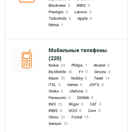
Blackview
5
IRBIS
0
Prestigio
0
Lenovo
0
TurboKids
0
Apple
0
Ritmix
1
Мобильные телефоны
(220)
Nokia
24
Philips
1
Alcatel
0
Bq Mobile
46
F+
0
Ginzzu
0
Maxvi
70
Nobby
0
Texet
14
ITEL
0
Vertex
0
JOY'S
0
Strike
0
Ulefone
0
Panasonic
0
DIGMA
0
INOI
15
Wigor
0
CAT
0
IRBIS
0
DIZO
0
Corn
0
Olmio
23
Fontel
15
Xenium
12