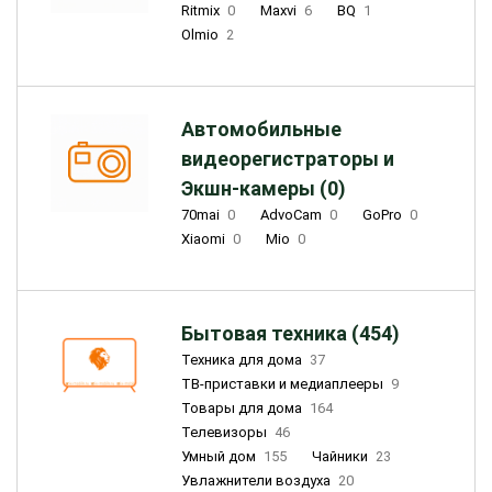
Ritmix
0
Maxvi
6
BQ
1
Olmio
2
Автомобильные
видеорегистраторы и
Экшн-камеры (0)
70mai
0
AdvoCam
0
GoPro
0
Xiaomi
0
Mio
0
Бытовая техника (454)
Техника для дома
37
ТВ-приставки и медиаплееры
9
Товары для дома
164
Телевизоры
46
Умный дом
155
Чайники
23
Увлажнители воздуха
20