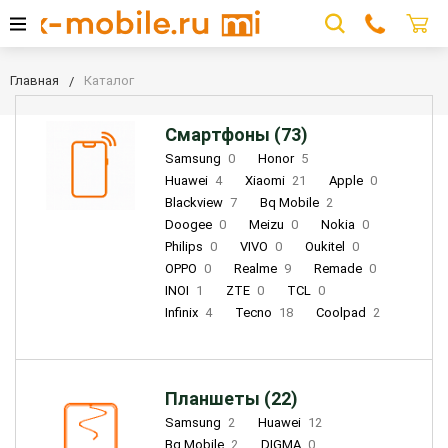
Главная
Каталог
Смартфоны (73)
Samsung
0
Honor
5
Huawei
4
Xiaomi
21
Apple
0
Blackview
7
Bq Mobile
2
Doogee
0
Meizu
0
Nokia
0
Philips
0
VIVO
0
Oukitel
0
OPPO
0
Realme
9
Remade
0
INOI
1
ZTE
0
TCL
0
Infinix
4
Tecno
18
Coolpad
2
Планшеты (22)
Samsung
2
Huawei
12
Bq Mobile
2
DIGMA
0