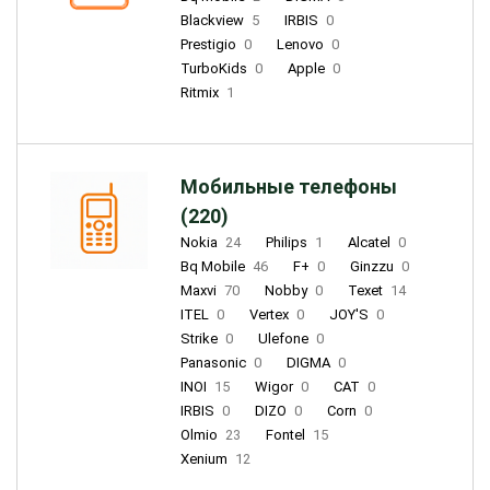
Blackview
5
IRBIS
0
Prestigio
0
Lenovo
0
TurboKids
0
Apple
0
Ritmix
1
Мобильные телефоны
(220)
Nokia
24
Philips
1
Alcatel
0
Bq Mobile
46
F+
0
Ginzzu
0
Maxvi
70
Nobby
0
Texet
14
ITEL
0
Vertex
0
JOY'S
0
Strike
0
Ulefone
0
Panasonic
0
DIGMA
0
INOI
15
Wigor
0
CAT
0
IRBIS
0
DIZO
0
Corn
0
Olmio
23
Fontel
15
Xenium
12