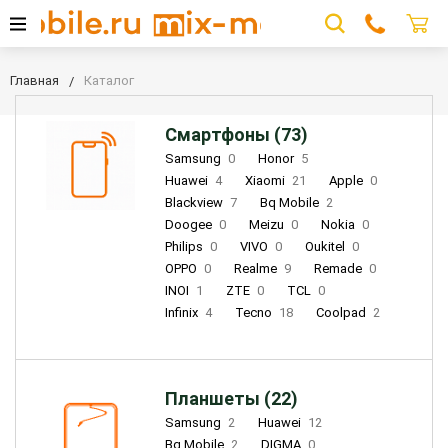
Главная
Каталог
Смартфоны (73)
Samsung
0
Honor
5
Huawei
4
Xiaomi
21
Apple
0
Blackview
7
Bq Mobile
2
Doogee
0
Meizu
0
Nokia
0
Philips
0
VIVO
0
Oukitel
0
OPPO
0
Realme
9
Remade
0
INOI
1
ZTE
0
TCL
0
Infinix
4
Tecno
18
Coolpad
2
Планшеты (22)
Samsung
2
Huawei
12
Bq Mobile
2
DIGMA
0