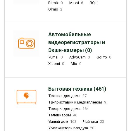
Ritmix
0
Maxvi
6
BQ
1
Olmio
2
Автомобильные
видеорегистраторы и
Экшн-камеры (0)
70mai
0
AdvoCam
0
GoPro
0
Xiaomi
0
Mio
0
Бытовая техника (461)
Техника для дома
37
ТВ-приставки и медиаплееры
9
Товары для дома
164
Телевизоры
46
Умный дом
162
Чайники
23
Увлажнители воздуха
20