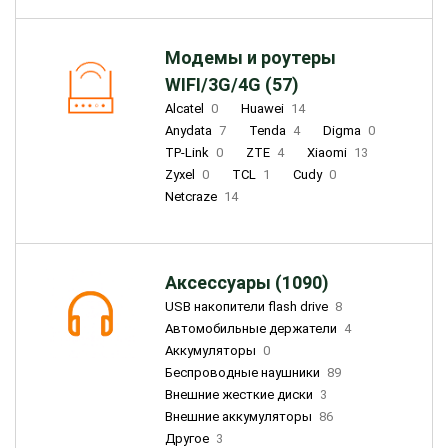
Модемы и роутеры
WIFI/3G/4G (57)
Alcatel
0
Huawei
14
Anydata
7
Tenda
4
Digma
0
TP-Link
0
ZTE
4
Xiaomi
13
Zyxel
0
TCL
1
Cudy
0
Netcraze
14
Аксессуары (1090)
USB накопители flash drive
8
Автомобильные держатели
4
Аккумуляторы
0
Беспроводные наушники
89
Внешние жесткие диски
3
Внешние аккумуляторы
86
Другое
3