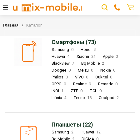
Главная
Каталог
Смартфоны (73)
Samsung
0
Honor
5
Huawei
4
Xiaomi
21
Apple
0
Blackview
7
Bq Mobile
2
Doogee
0
Meizu
0
Nokia
0
Philips
0
VIVO
0
Oukitel
0
OPPO
0
Realme
9
Remade
0
INOI
1
ZTE
0
TCL
0
Infinix
4
Tecno
18
Coolpad
2
Планшеты (22)
Samsung
2
Huawei
12
Bq Mobile
2
DIGMA
0