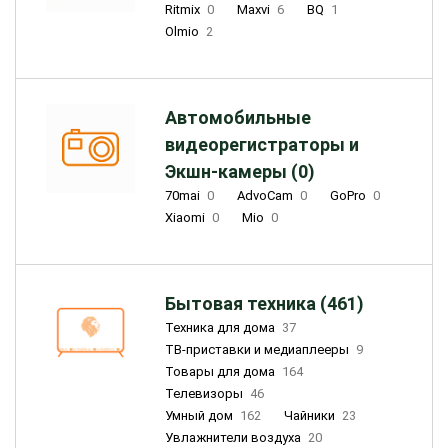
Ritmix
0
Maxvi
6
BQ
1
Olmio
2
Автомобильные
видеорегистраторы и
Экшн-камеры (0)
70mai
0
AdvoCam
0
GoPro
0
Xiaomi
0
Mio
0
Бытовая техника (461)
Техника для дома
37
ТВ-приставки и медиаплееры
9
Товары для дома
164
Телевизоры
46
Умный дом
162
Чайники
23
Увлажнители воздуха
20