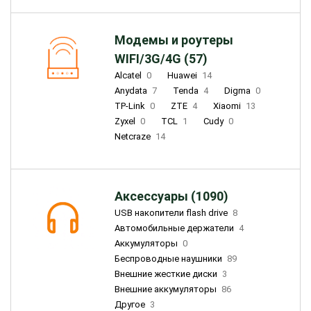
Модемы и роутеры
WIFI/3G/4G (57)
Alcatel
0
Huawei
14
Anydata
7
Tenda
4
Digma
0
TP-Link
0
ZTE
4
Xiaomi
13
Zyxel
0
TCL
1
Cudy
0
Netcraze
14
Аксессуары (1090)
USB накопители flash drive
8
Автомобильные держатели
4
Аккумуляторы
0
Беспроводные наушники
89
Внешние жесткие диски
3
Внешние аккумуляторы
86
Другое
3