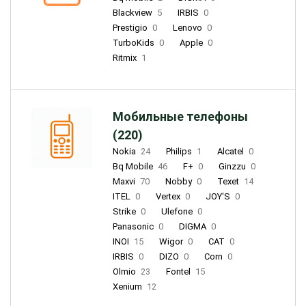
Blackview
5
IRBIS
0
Prestigio
0
Lenovo
0
TurboKids
0
Apple
0
Ritmix
1
Мобильные телефоны
(220)
Nokia
24
Philips
1
Alcatel
0
Bq Mobile
46
F+
0
Ginzzu
0
Maxvi
70
Nobby
0
Texet
14
ITEL
0
Vertex
0
JOY'S
0
Strike
0
Ulefone
0
Panasonic
0
DIGMA
0
INOI
15
Wigor
0
CAT
0
IRBIS
0
DIZO
0
Corn
0
Olmio
23
Fontel
15
Xenium
12