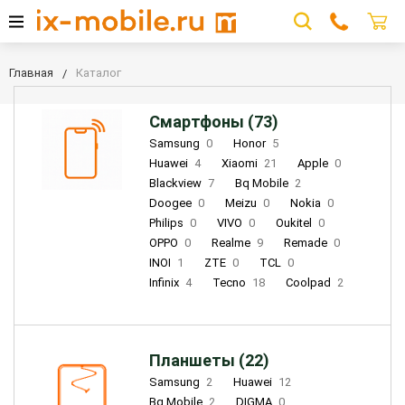
Главная
Каталог
Смартфоны (73)
Samsung
0
Honor
5
Huawei
4
Xiaomi
21
Apple
0
Blackview
7
Bq Mobile
2
Doogee
0
Meizu
0
Nokia
0
Philips
0
VIVO
0
Oukitel
0
OPPO
0
Realme
9
Remade
0
INOI
1
ZTE
0
TCL
0
Infinix
4
Tecno
18
Coolpad
2
Планшеты (22)
Samsung
2
Huawei
12
Bq Mobile
2
DIGMA
0