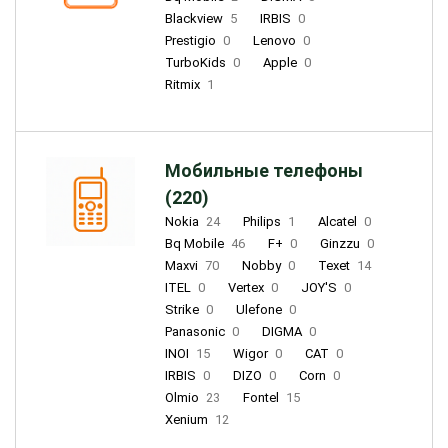
Blackview
5
IRBIS
0
Prestigio
0
Lenovo
0
TurboKids
0
Apple
0
Ritmix
1
Мобильные телефоны
(220)
Nokia
24
Philips
1
Alcatel
0
Bq Mobile
46
F+
0
Ginzzu
0
Maxvi
70
Nobby
0
Texet
14
ITEL
0
Vertex
0
JOY'S
0
Strike
0
Ulefone
0
Panasonic
0
DIGMA
0
INOI
15
Wigor
0
CAT
0
IRBIS
0
DIZO
0
Corn
0
Olmio
23
Fontel
15
Xenium
12