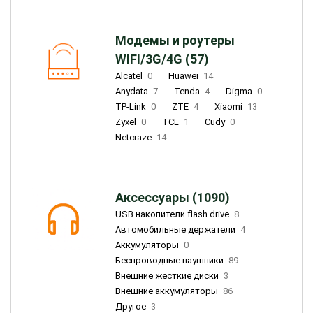
Модемы и роутеры
WIFI/3G/4G (57)
Alcatel
0
Huawei
14
Anydata
7
Tenda
4
Digma
0
TP-Link
0
ZTE
4
Xiaomi
13
Zyxel
0
TCL
1
Cudy
0
Netcraze
14
Аксессуары (1090)
USB накопители flash drive
8
Автомобильные держатели
4
Аккумуляторы
0
Беспроводные наушники
89
Внешние жесткие диски
3
Внешние аккумуляторы
86
Другое
3