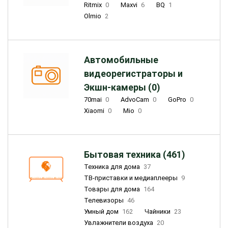
Ritmix
0
Maxvi
6
BQ
1
Olmio
2
Автомобильные
видеорегистраторы и
Экшн-камеры (0)
70mai
0
AdvoCam
0
GoPro
0
Xiaomi
0
Mio
0
Бытовая техника (461)
Техника для дома
37
ТВ-приставки и медиаплееры
9
Товары для дома
164
Телевизоры
46
Умный дом
162
Чайники
23
Увлажнители воздуха
20