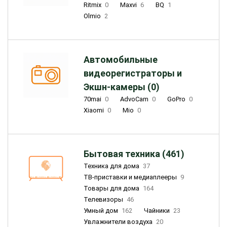
Ritmix
0
Maxvi
6
BQ
1
Olmio
2
Автомобильные
видеорегистраторы и
Экшн-камеры (0)
70mai
0
AdvoCam
0
GoPro
0
Xiaomi
0
Mio
0
Бытовая техника (461)
Техника для дома
37
ТВ-приставки и медиаплееры
9
Товары для дома
164
Телевизоры
46
Умный дом
162
Чайники
23
Увлажнители воздуха
20