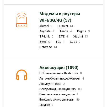
Модемы и роутеры
WIFI/3G/4G (57)
Alcatel
0
Huawei
14
Anydata
7
Tenda
4
Digma
0
TP-Link
0
ZTE
4
Xiaomi
13
Zyxel
0
TCL
1
Cudy
0
Netcraze
14
Аксессуары (1090)
USB накопители flash drive
8
Автомобильные держатели
4
Аккумуляторы
0
Беспроводные наушники
89
Внешние жесткие диски
3
Внешние аккумуляторы
86
Другое
3