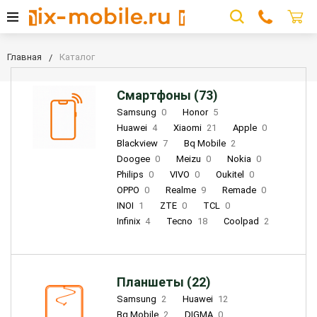
Главная
Каталог
Смартфоны (73)
Samsung
0
Honor
5
Huawei
4
Xiaomi
21
Apple
0
Blackview
7
Bq Mobile
2
Doogee
0
Meizu
0
Nokia
0
Philips
0
VIVO
0
Oukitel
0
OPPO
0
Realme
9
Remade
0
INOI
1
ZTE
0
TCL
0
Infinix
4
Tecno
18
Coolpad
2
Планшеты (22)
Samsung
2
Huawei
12
Bq Mobile
2
DIGMA
0