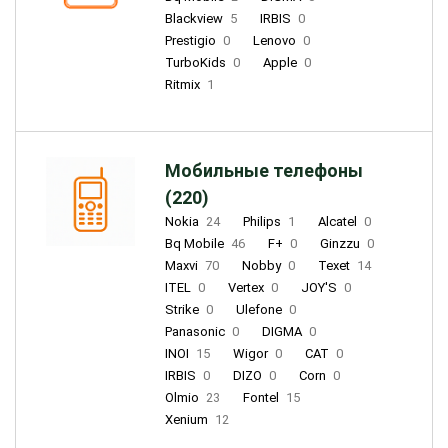
Blackview
5
IRBIS
0
Prestigio
0
Lenovo
0
TurboKids
0
Apple
0
Ritmix
1
Мобильные телефоны
(220)
Nokia
24
Philips
1
Alcatel
0
Bq Mobile
46
F+
0
Ginzzu
0
Maxvi
70
Nobby
0
Texet
14
ITEL
0
Vertex
0
JOY'S
0
Strike
0
Ulefone
0
Panasonic
0
DIGMA
0
INOI
15
Wigor
0
CAT
0
IRBIS
0
DIZO
0
Corn
0
Olmio
23
Fontel
15
Xenium
12