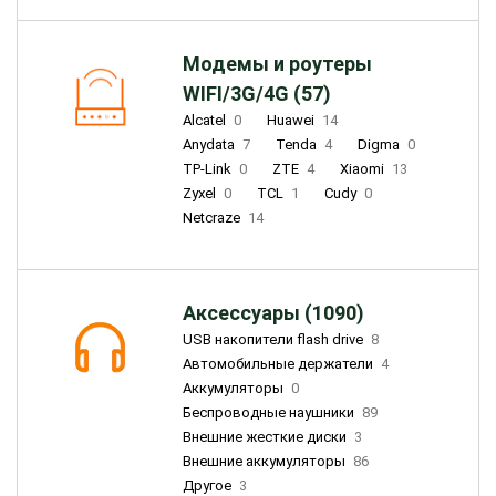
Модемы и роутеры
WIFI/3G/4G (57)
Alcatel
0
Huawei
14
Anydata
7
Tenda
4
Digma
0
TP-Link
0
ZTE
4
Xiaomi
13
Zyxel
0
TCL
1
Cudy
0
Netcraze
14
Аксессуары (1090)
USB накопители flash drive
8
Автомобильные держатели
4
Аккумуляторы
0
Беспроводные наушники
89
Внешние жесткие диски
3
Внешние аккумуляторы
86
Другое
3