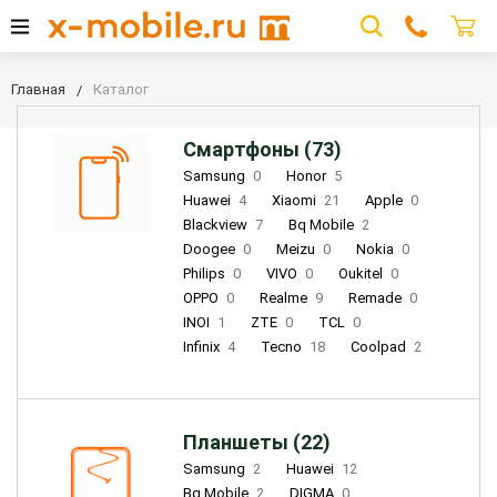
Главная
Каталог
Смартфоны (73)
Samsung
0
Honor
5
Huawei
4
Xiaomi
21
Apple
0
Blackview
7
Bq Mobile
2
Doogee
0
Meizu
0
Nokia
0
Philips
0
VIVO
0
Oukitel
0
OPPO
0
Realme
9
Remade
0
INOI
1
ZTE
0
TCL
0
Infinix
4
Tecno
18
Coolpad
2
Планшеты (22)
Samsung
2
Huawei
12
Bq Mobile
2
DIGMA
0