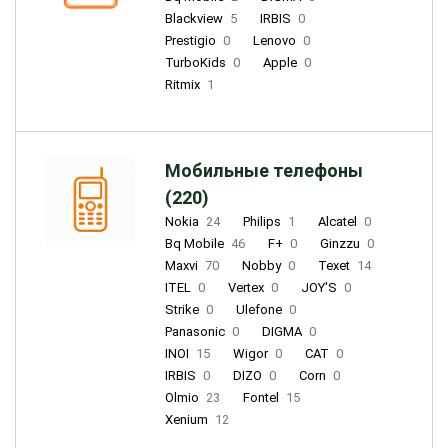
Blackview
5
IRBIS
0
Prestigio
0
Lenovo
0
TurboKids
0
Apple
0
Ritmix
1
Мобильные телефоны
(220)
Nokia
24
Philips
1
Alcatel
0
Bq Mobile
46
F+
0
Ginzzu
0
Maxvi
70
Nobby
0
Texet
14
ITEL
0
Vertex
0
JOY'S
0
Strike
0
Ulefone
0
Panasonic
0
DIGMA
0
INOI
15
Wigor
0
CAT
0
IRBIS
0
DIZO
0
Corn
0
Olmio
23
Fontel
15
Xenium
12