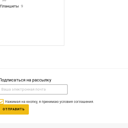
Планшеты
9
ны Apple
35
Фен Dyson
0
nigerz и тд
31
Часы
0
Подписаться на рассылку
Нажимая на кнопку, я принимаю условия соглашения.
ОТПРАВИТЬ