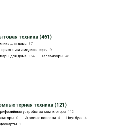
ытовая техника (461)
хника для дома
37
-приставки и медиаплееры
9
вары для дома
164
Телевизоры
46
ный дом
162
Чайники
23
лажнители воздуха
20
омпьютерная техника (121)
риферийные устройства компьютера
112
ониторы
0
Игровые консоли
4
Ноутбуки
4
деокарты
1