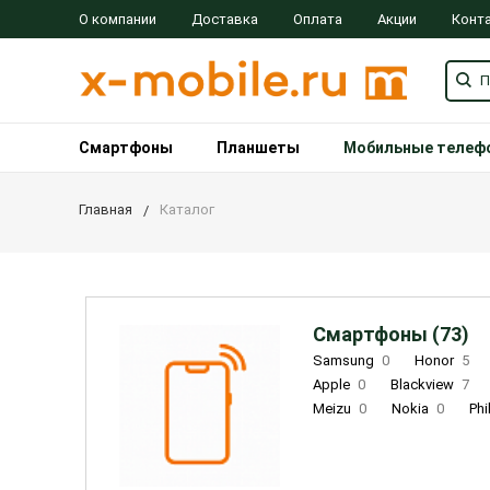
О компании
Доставка
Оплата
Акции
Конт
Смартфоны
Планшеты
Мобильные телеф
Главная
Каталог
Смартфоны (73)
Samsung
0
Honor
5
Apple
0
Blackview
7
Meizu
0
Nokia
0
Phi
Oukitel
0
OPPO
0
Re
INOI
1
ZTE
0
TCL
0
Coolpad
2