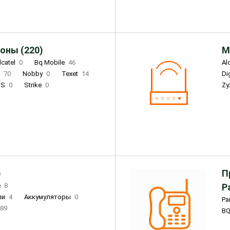
оны (220)
М
lcatel
0
Bq Mobile
46
Al
i
70
Nobby
0
Texet
14
D
'S
0
Strike
0
Zy
DIGMA
0
INOI
15
S
0
DIZO
0
Corn
0
Xenium
12
)
П
e
8
Р
ли
4
Аккумуляторы
0
Pa
89
B
3