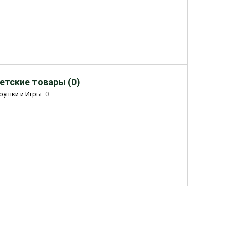
етские товары (0)
рушки и Игры
0