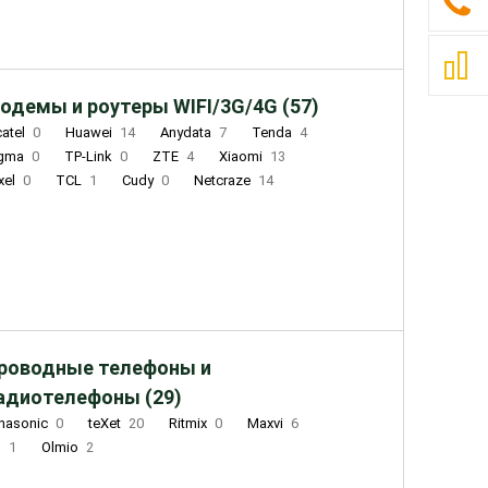
одемы и роутеры WIFI/3G/4G (57)
catel
0
Huawei
14
Anydata
7
Tenda
4
igma
0
TP-Link
0
ZTE
4
Xiaomi
13
xel
0
TCL
1
Cudy
0
Netcraze
14
роводные телефоны и
адиотелефоны (29)
nasonic
0
teXet
20
Ritmix
0
Maxvi
6
Q
1
Olmio
2