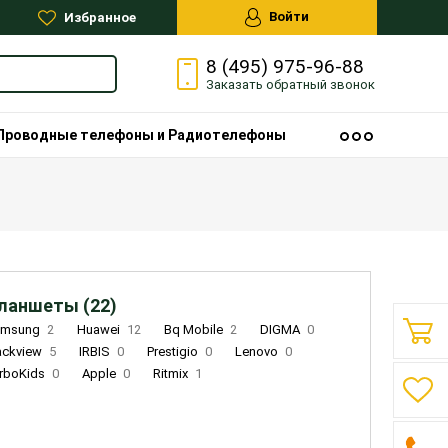
Войти
Избранное
8 (495) 975-96-88
Заказать
обратный
звонок
Проводные телефоны и Радиотелефоны
ланшеты (22)
amsung
2
Huawei
12
Bq Mobile
2
DIGMA
0
ackview
5
IRBIS
0
Prestigio
0
Lenovo
0
rboKids
0
Apple
0
Ritmix
1