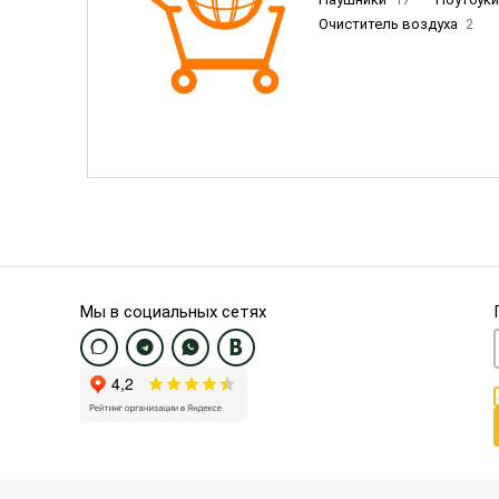
Очиститель воздуха
2
Пылесосы
9
Смартфо
Смартфоны Samsung
20
Смартфоны OnePlus/Pixel/U
Электронные книги EU
3
Мы в социальных сетях