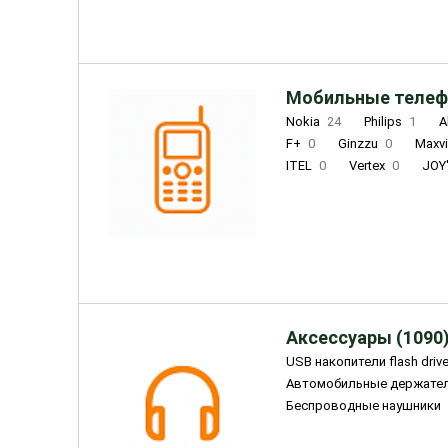
Мобильные телеф
Nokia
24
Philips
1
A
F+
0
Ginzzu
0
Maxv
ITEL
0
Vertex
0
JOY
Ulefone
0
Panasonic
0
Wigor
0
CAT
0
IRBI
Olmio
23
Fontel
15
Аксессуары (1090
USB накопители flash driv
Автомобильные держате
Беспроводные наушники
Внешние жесткие диски