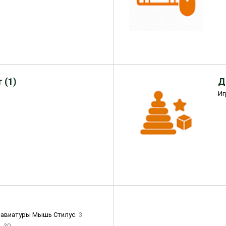
 (1)
Д
Иг
лавиатуры Мышь Стилус
3
и
30