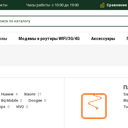
Сравнение
Часы работы: с 10.00 до 19.00
акты
оны
Модемы и роутеры WIFI/3G/4G
Аксессуары
П
Huawei
4
Xiaomi
21
S
Bq Mobile
2
Doogee
0
Bl
lips
0
VIVO
0
Tu
alme
9
Remade
0
Infinix
4
Tecno
18