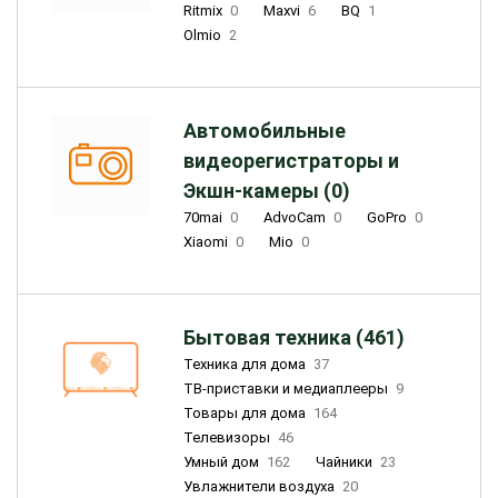
Ritmix
0
Maxvi
6
BQ
1
Olmio
2
Автомобильные
видеорегистраторы и
Экшн-камеры (0)
70mai
0
AdvoCam
0
GoPro
0
Xiaomi
0
Mio
0
Бытовая техника (461)
Техника для дома
37
ТВ-приставки и медиаплееры
9
Товары для дома
164
Телевизоры
46
Умный дом
162
Чайники
23
Увлажнители воздуха
20