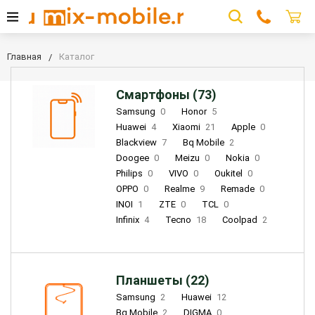
Главная
Каталог
Смартфоны (73)
Samsung
0
Honor
5
Huawei
4
Xiaomi
21
Apple
0
Blackview
7
Bq Mobile
2
Doogee
0
Meizu
0
Nokia
0
Philips
0
VIVO
0
Oukitel
0
OPPO
0
Realme
9
Remade
0
INOI
1
ZTE
0
TCL
0
Infinix
4
Tecno
18
Coolpad
2
Планшеты (22)
Samsung
2
Huawei
12
Bq Mobile
2
DIGMA
0