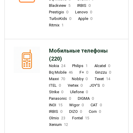
Blackview
5
IRBIS
0
Prestigio
0
Lenovo
0
TurboKids
0
Apple
0
Ritmix
1
Мобильные телефоны
(220)
Nokia
24
Philips
1
Alcatel
0
Bq Mobile
46
F+
0
Ginzzu
0
Maxvi
70
Nobby
0
Texet
14
ITEL
0
Vertex
0
JOY'S
0
Strike
0
Ulefone
0
Panasonic
0
DIGMA
0
INOI
15
Wigor
0
CAT
0
IRBIS
0
DIZO
0
Corn
0
Olmio
23
Fontel
15
Xenium
12