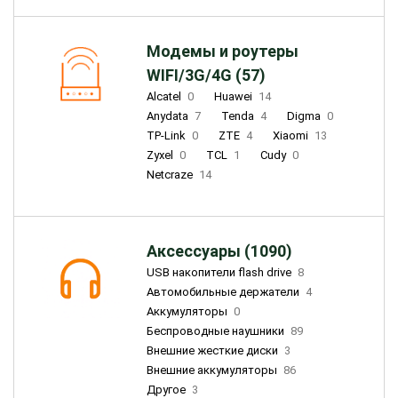
Модемы и роутеры
WIFI/3G/4G (57)
Alcatel
0
Huawei
14
Anydata
7
Tenda
4
Digma
0
TP-Link
0
ZTE
4
Xiaomi
13
Zyxel
0
TCL
1
Cudy
0
Netcraze
14
Аксессуары (1090)
USB накопители flash drive
8
Автомобильные держатели
4
Аккумуляторы
0
Беспроводные наушники
89
Внешние жесткие диски
3
Внешние аккумуляторы
86
Другое
3