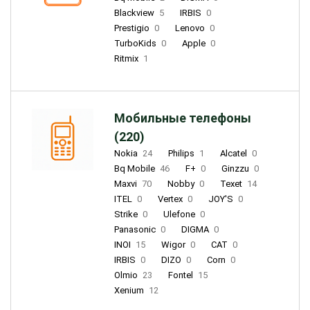
Blackview
5
IRBIS
0
Prestigio
0
Lenovo
0
TurboKids
0
Apple
0
Ritmix
1
Мобильные телефоны
(220)
Nokia
24
Philips
1
Alcatel
0
Bq Mobile
46
F+
0
Ginzzu
0
Maxvi
70
Nobby
0
Texet
14
ITEL
0
Vertex
0
JOY'S
0
Strike
0
Ulefone
0
Panasonic
0
DIGMA
0
INOI
15
Wigor
0
CAT
0
IRBIS
0
DIZO
0
Corn
0
Olmio
23
Fontel
15
Xenium
12