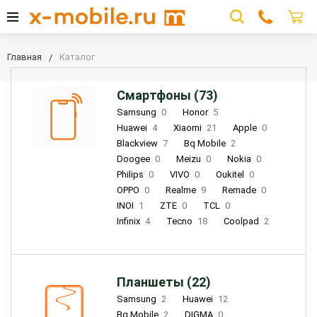
Главная
Каталог
Смартфоны (73)
Samsung
0
Honor
5
Huawei
4
Xiaomi
21
Apple
0
Blackview
7
Bq Mobile
2
Doogee
0
Meizu
0
Nokia
0
Philips
0
VIVO
0
Oukitel
0
OPPO
0
Realme
9
Remade
0
INOI
1
ZTE
0
TCL
0
Infinix
4
Tecno
18
Coolpad
2
Планшеты (22)
Samsung
2
Huawei
12
Bq Mobile
2
DIGMA
0