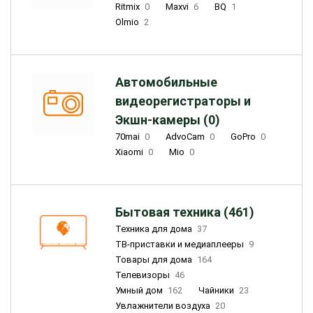
Ritmix
0
Maxvi
6
BQ
1
Olmio
2
Автомобильные
видеорегистраторы и
Экшн-камеры (0)
70mai
0
AdvoCam
0
GoPro
0
Xiaomi
0
Mio
0
Бытовая техника (461)
Техника для дома
37
ТВ-приставки и медиаплееры
9
Товары для дома
164
Телевизоры
46
Умный дом
162
Чайники
23
Увлажнители воздуха
20