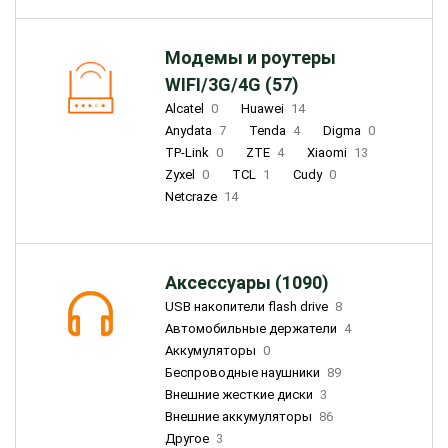
Модемы и роутеры
WIFI/3G/4G (57)
Alcatel
0
Huawei
14
Anydata
7
Tenda
4
Digma
0
TP-Link
0
ZTE
4
Xiaomi
13
Zyxel
0
TCL
1
Cudy
0
Netcraze
14
Аксессуары (1090)
USB накопители flash drive
8
Автомобильные держатели
4
Аккумуляторы
0
Беспроводные наушники
89
Внешние жесткие диски
3
Внешние аккумуляторы
86
Другое
3