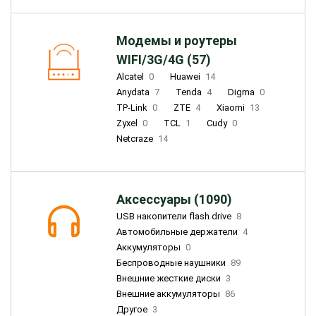
Модемы и роутеры
WIFI/3G/4G (57)
Alcatel
0
Huawei
14
Anydata
7
Tenda
4
Digma
0
TP-Link
0
ZTE
4
Xiaomi
13
Zyxel
0
TCL
1
Cudy
0
Netcraze
14
Аксессуары (1090)
USB накопители flash drive
8
Автомобильные держатели
4
Аккумуляторы
0
Беспроводные наушники
89
Внешние жесткие диски
3
Внешние аккумуляторы
86
Другое
3