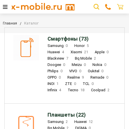
Главная
Каталог
Смартфоны (73)
Samsung
0
Honor
5
Huawei
4
Xiaomi
21
Apple
0
Blackview
7
Bq Mobile
2
Doogee
0
Meizu
0
Nokia
0
Philips
0
VIVO
0
Oukitel
0
OPPO
0
Realme
9
Remade
0
INOI
1
ZTE
0
TCL
0
Infinix
4
Tecno
18
Coolpad
2
Планшеты (22)
Samsung
2
Huawei
12
Bq Mobile
2
DIGMA
0