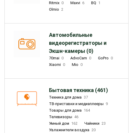
Ritmix
0
Maxvi
6
BQ
1
Olmio
2
Автомобильные
видеорегистраторы и
Экшн-камеры (0)
70mai
0
AdvoCam
0
GoPro
0
Xiaomi
0
Mio
0
Бытовая техника (461)
Техника для дома
37
ТВ-приставки и медиаплееры
9
Товары для дома
164
Телевизоры
46
Умный дом
162
Чайники
23
Увлажнители воздуха
20