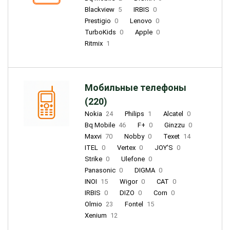
Blackview
5
IRBIS
0
Prestigio
0
Lenovo
0
TurboKids
0
Apple
0
Ritmix
1
Мобильные телефоны
(220)
Nokia
24
Philips
1
Alcatel
0
Bq Mobile
46
F+
0
Ginzzu
0
Maxvi
70
Nobby
0
Texet
14
ITEL
0
Vertex
0
JOY'S
0
Strike
0
Ulefone
0
Panasonic
0
DIGMA
0
INOI
15
Wigor
0
CAT
0
IRBIS
0
DIZO
0
Corn
0
Olmio
23
Fontel
15
Xenium
12