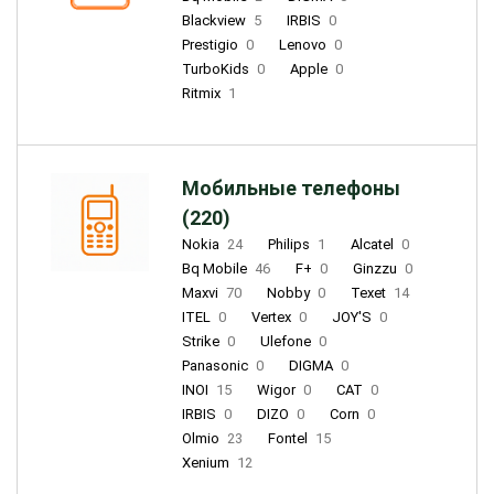
Blackview
5
IRBIS
0
Prestigio
0
Lenovo
0
TurboKids
0
Apple
0
Ritmix
1
Мобильные телефоны
(220)
Nokia
24
Philips
1
Alcatel
0
Bq Mobile
46
F+
0
Ginzzu
0
Maxvi
70
Nobby
0
Texet
14
ITEL
0
Vertex
0
JOY'S
0
Strike
0
Ulefone
0
Panasonic
0
DIGMA
0
INOI
15
Wigor
0
CAT
0
IRBIS
0
DIZO
0
Corn
0
Olmio
23
Fontel
15
Xenium
12