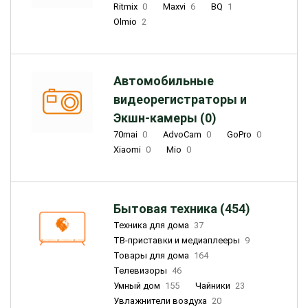
Ritmix
0
Maxvi
6
BQ
1
Olmio
2
Автомобильные
видеорегистраторы и
Экшн-камеры (0)
70mai
0
AdvoCam
0
GoPro
0
Xiaomi
0
Mio
0
Бытовая техника (454)
Техника для дома
37
ТВ-приставки и медиаплееры
9
Товары для дома
164
Телевизоры
46
Умный дом
155
Чайники
23
Увлажнители воздуха
20