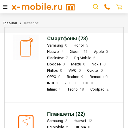
Главная
Каталог
Смартфоны (73)
Samsung
0
Honor
5
Huawei
4
Xiaomi
21
Apple
0
Blackview
7
Bq Mobile
2
Doogee
0
Meizu
0
Nokia
0
Philips
0
VIVO
0
Oukitel
0
OPPO
0
Realme
9
Remade
0
INOI
1
ZTE
0
TCL
0
Infinix
4
Tecno
18
Coolpad
2
Планшеты (22)
Samsung
2
Huawei
12
Bq Mobile
2
DIGMA
0