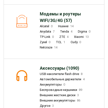
Модемы и роутеры
WIFI/3G/4G (57)
Alcatel
0
Huawei
14
Anydata
7
Tenda
4
Digma
0
TP-Link
0
ZTE
4
Xiaomi
13
Zyxel
0
TCL
1
Cudy
0
Netcraze
14
Аксессуары (1090)
USB накопители flash drive
8
Автомобильные держатели
4
Аккумуляторы
0
Беспроводные наушники
89
Внешние жесткие диски
3
Внешние аккумуляторы
86
Другое
3