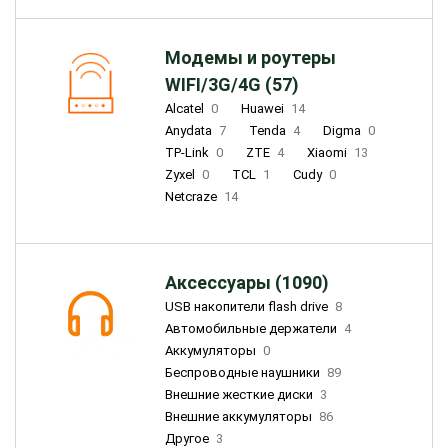
Модемы и роутеры
WIFI/3G/4G (57)
Alcatel
0
Huawei
14
Anydata
7
Tenda
4
Digma
0
TP-Link
0
ZTE
4
Xiaomi
13
Zyxel
0
TCL
1
Cudy
0
Netcraze
14
Аксессуары (1090)
USB накопители flash drive
8
Автомобильные держатели
4
Аккумуляторы
0
Беспроводные наушники
89
Внешние жесткие диски
3
Внешние аккумуляторы
86
Другое
3