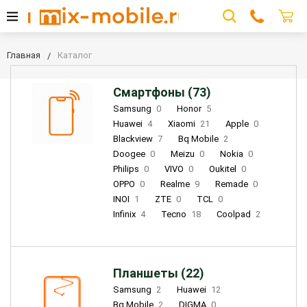
Главная
Каталог
Смартфоны (73)
Samsung
0
Honor
5
Huawei
4
Xiaomi
21
Apple
0
Blackview
7
Bq Mobile
2
Doogee
0
Meizu
0
Nokia
0
Philips
0
VIVO
0
Oukitel
0
OPPO
0
Realme
9
Remade
0
INOI
1
ZTE
0
TCL
0
Infinix
4
Tecno
18
Coolpad
2
Планшеты (22)
Samsung
2
Huawei
12
Bq Mobile
2
DIGMA
0