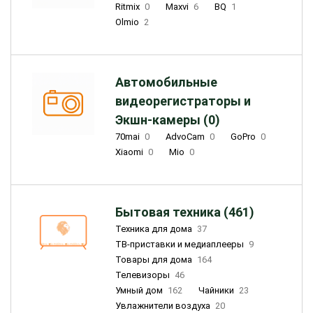
Ritmix
0
Maxvi
6
BQ
1
Olmio
2
Автомобильные
видеорегистраторы и
Экшн-камеры (0)
70mai
0
AdvoCam
0
GoPro
0
Xiaomi
0
Mio
0
Бытовая техника (461)
Техника для дома
37
ТВ-приставки и медиаплееры
9
Товары для дома
164
Телевизоры
46
Умный дом
162
Чайники
23
Увлажнители воздуха
20