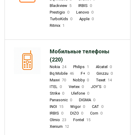
Blackview
5
IRBIS
0
Prestigio
0
Lenovo
0
TurboKids
0
Apple
0
Ritmix
1
Мобильные телефоны
(220)
Nokia
24
Philips
1
Alcatel
0
Bq Mobile
46
F+
0
Ginzzu
0
Maxvi
70
Nobby
0
Texet
14
ITEL
0
Vertex
0
JOY'S
0
Strike
0
Ulefone
0
Panasonic
0
DIGMA
0
INOI
15
Wigor
0
CAT
0
IRBIS
0
DIZO
0
Corn
0
Olmio
23
Fontel
15
Xenium
12