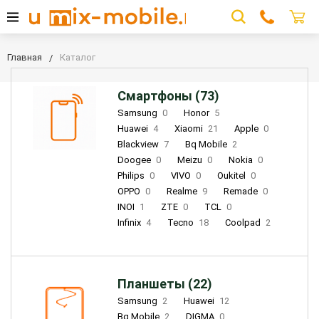
Главная
Каталог
Смартфоны (73)
Samsung
0
Honor
5
Huawei
4
Xiaomi
21
Apple
0
Blackview
7
Bq Mobile
2
Doogee
0
Meizu
0
Nokia
0
Philips
0
VIVO
0
Oukitel
0
OPPO
0
Realme
9
Remade
0
INOI
1
ZTE
0
TCL
0
Infinix
4
Tecno
18
Coolpad
2
Планшеты (22)
Samsung
2
Huawei
12
Bq Mobile
2
DIGMA
0