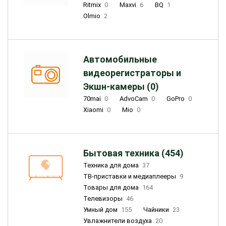
Ritmix
0
Maxvi
6
BQ
1
Olmio
2
Автомобильные
видеорегистраторы и
Экшн-камеры (0)
70mai
0
AdvoCam
0
GoPro
0
Xiaomi
0
Mio
0
Бытовая техника (454)
Техника для дома
37
ТВ-приставки и медиаплееры
9
Товары для дома
164
Телевизоры
46
Умный дом
155
Чайники
23
Увлажнители воздуха
20