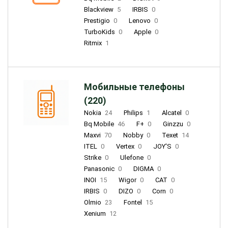
Blackview
5
IRBIS
0
Prestigio
0
Lenovo
0
TurboKids
0
Apple
0
Ritmix
1
Мобильные телефоны
(220)
Nokia
24
Philips
1
Alcatel
0
Bq Mobile
46
F+
0
Ginzzu
0
Maxvi
70
Nobby
0
Texet
14
ITEL
0
Vertex
0
JOY'S
0
Strike
0
Ulefone
0
Panasonic
0
DIGMA
0
INOI
15
Wigor
0
CAT
0
IRBIS
0
DIZO
0
Corn
0
Olmio
23
Fontel
15
Xenium
12