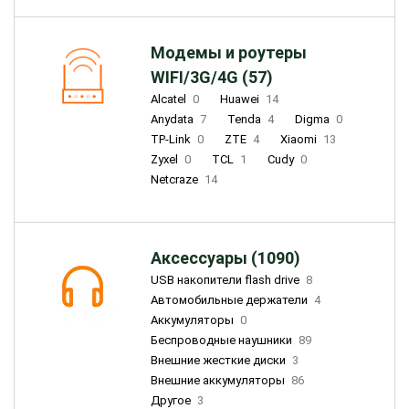
Модемы и роутеры
WIFI/3G/4G (57)
Alcatel
0
Huawei
14
Anydata
7
Tenda
4
Digma
0
TP-Link
0
ZTE
4
Xiaomi
13
Zyxel
0
TCL
1
Cudy
0
Netcraze
14
Аксессуары (1090)
USB накопители flash drive
8
Автомобильные держатели
4
Аккумуляторы
0
Беспроводные наушники
89
Внешние жесткие диски
3
Внешние аккумуляторы
86
Другое
3