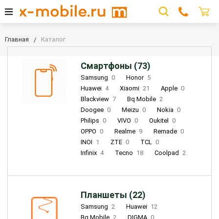
Главная
Каталог
Смартфоны (73)
Samsung
0
Honor
5
Huawei
4
Xiaomi
21
Apple
0
Blackview
7
Bq Mobile
2
Doogee
0
Meizu
0
Nokia
0
Philips
0
VIVO
0
Oukitel
0
OPPO
0
Realme
9
Remade
0
INOI
1
ZTE
0
TCL
0
Infinix
4
Tecno
18
Coolpad
2
Планшеты (22)
Samsung
2
Huawei
12
Bq Mobile
2
DIGMA
0