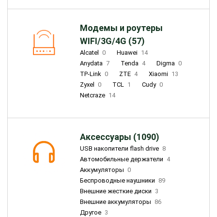
Модемы и роутеры
WIFI/3G/4G (57)
Alcatel
0
Huawei
14
Anydata
7
Tenda
4
Digma
0
TP-Link
0
ZTE
4
Xiaomi
13
Zyxel
0
TCL
1
Cudy
0
Netcraze
14
Аксессуары (1090)
USB накопители flash drive
8
Автомобильные держатели
4
Аккумуляторы
0
Беспроводные наушники
89
Внешние жесткие диски
3
Внешние аккумуляторы
86
Другое
3