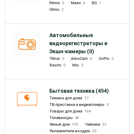
Ritmix
0
Maxvi
6
BQ
1
Olmio
2
Автомобильные
видеорегистраторы и
Экшн-камеры (0)
70mai
0
AdvoCam
0
GoPro
0
Xiaomi
0
Mio
0
Бытовая техника (454)
Техника для дома
37
ТВ-приставки и медиаплееры
9
Товары для дома
164
Телевизоры
46
Умный дом
155
Чайники
23
Увлажнители воздуха
20