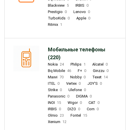
Blackview
5
IRBIS
0
Prestigio
0
Lenovo
0
TurboKids
0
Apple
0
Ritmix
1
Мобильные телефоны
(220)
Nokia
24
Philips
1
Alcatel
0
Bq Mobile
46
F+
0
Ginzzu
0
Maxvi
70
Nobby
0
Texet
14
ITEL
0
Vertex
0
JOY'S
0
Strike
0
Ulefone
0
Panasonic
0
DIGMA
0
INOI
15
Wigor
0
CAT
0
IRBIS
0
DIZO
0
Corn
0
Olmio
23
Fontel
15
Xenium
12