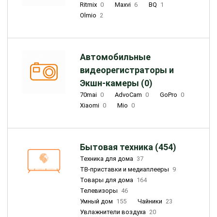
Ritmix
0
Maxvi
6
BQ
1
Olmio
2
Автомобильные
видеорегистраторы и
Экшн-камеры (0)
70mai
0
AdvoCam
0
GoPro
0
Xiaomi
0
Mio
0
Бытовая техника (454)
Техника для дома
37
ТВ-приставки и медиаплееры
9
Товары для дома
164
Телевизоры
46
Умный дом
155
Чайники
23
Увлажнители воздуха
20