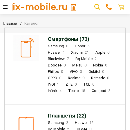
Главная
Каталог
Смартфоны (73)
Samsung
0
Honor
5
Huawei
4
Xiaomi
21
Apple
0
Blackview
7
Bq Mobile
2
Doogee
0
Meizu
0
Nokia
0
Philips
0
VIVO
0
Oukitel
0
OPPO
0
Realme
9
Remade
0
INOI
1
ZTE
0
TCL
0
Infinix
4
Tecno
18
Coolpad
2
Планшеты (22)
Samsung
2
Huawei
12
Bq Mobile
2
DIGMA
0