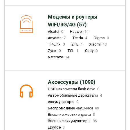
Модемы и роутеры
WIFI/3G/4G (57)
Alcatel
0
Huawei
14
Anydata
7
Tenda
4
Digma
0
TP-Link
0
ZTE
4
Xiaomi
13
Zyxel
0
TCL
1
Cudy
0
Netcraze
14
Аксессуары (1090)
USB накопители flash drive
8
Автомобильные держатели
4
Аккумуляторы
0
Беспроводные наушники
89
Внешние жесткие диски
3
Внешние аккумуляторы
86
Другое
3