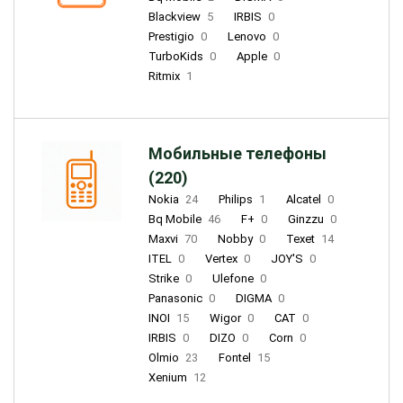
Blackview
5
IRBIS
0
Prestigio
0
Lenovo
0
TurboKids
0
Apple
0
Ritmix
1
Мобильные телефоны
(220)
Nokia
24
Philips
1
Alcatel
0
Bq Mobile
46
F+
0
Ginzzu
0
Maxvi
70
Nobby
0
Texet
14
ITEL
0
Vertex
0
JOY'S
0
Strike
0
Ulefone
0
Panasonic
0
DIGMA
0
INOI
15
Wigor
0
CAT
0
IRBIS
0
DIZO
0
Corn
0
Olmio
23
Fontel
15
Xenium
12