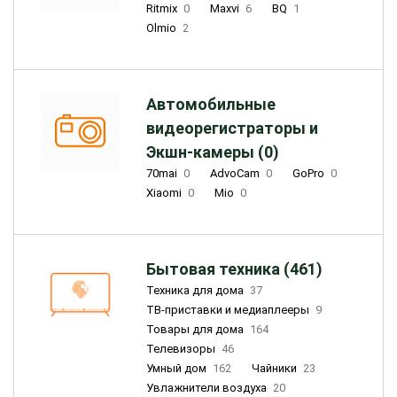
Ritmix
0
Maxvi
6
BQ
1
Olmio
2
Автомобильные
видеорегистраторы и
Экшн-камеры (0)
70mai
0
AdvoCam
0
GoPro
0
Xiaomi
0
Mio
0
Бытовая техника (461)
Техника для дома
37
ТВ-приставки и медиаплееры
9
Товары для дома
164
Телевизоры
46
Умный дом
162
Чайники
23
Увлажнители воздуха
20