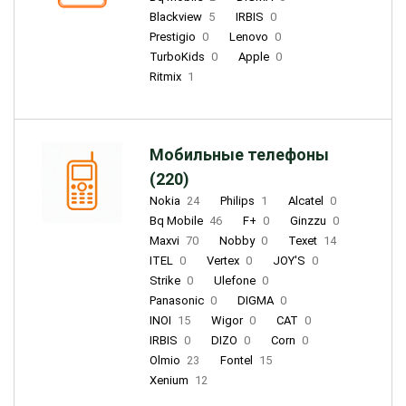
Blackview
5
IRBIS
0
Prestigio
0
Lenovo
0
TurboKids
0
Apple
0
Ritmix
1
Мобильные телефоны
(220)
Nokia
24
Philips
1
Alcatel
0
Bq Mobile
46
F+
0
Ginzzu
0
Maxvi
70
Nobby
0
Texet
14
ITEL
0
Vertex
0
JOY'S
0
Strike
0
Ulefone
0
Panasonic
0
DIGMA
0
INOI
15
Wigor
0
CAT
0
IRBIS
0
DIZO
0
Corn
0
Olmio
23
Fontel
15
Xenium
12