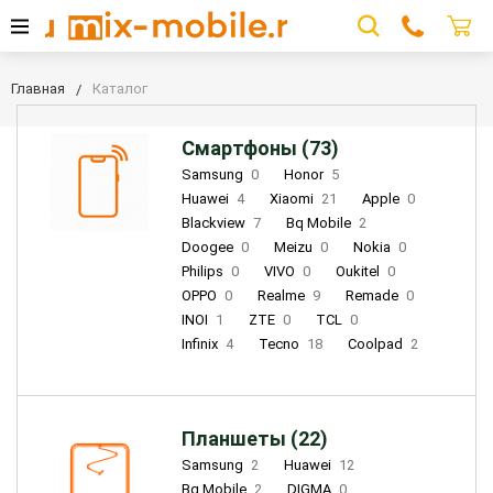
Главная
Каталог
Смартфоны (73)
Samsung
0
Honor
5
Huawei
4
Xiaomi
21
Apple
0
Blackview
7
Bq Mobile
2
Doogee
0
Meizu
0
Nokia
0
Philips
0
VIVO
0
Oukitel
0
OPPO
0
Realme
9
Remade
0
INOI
1
ZTE
0
TCL
0
Infinix
4
Tecno
18
Coolpad
2
Планшеты (22)
Samsung
2
Huawei
12
Bq Mobile
2
DIGMA
0