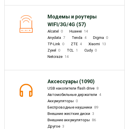
Модемы и роутеры
WIFI/3G/4G (57)
Alcatel
0
Huawei
14
Anydata
7
Tenda
4
Digma
0
TP-Link
0
ZTE
4
Xiaomi
13
Zyxel
0
TCL
1
Cudy
0
Netcraze
14
Аксессуары (1090)
USB накопители flash drive
8
Автомобильные держатели
4
Аккумуляторы
0
Беспроводные наушники
89
Внешние жесткие диски
3
Внешние аккумуляторы
86
Другое
3