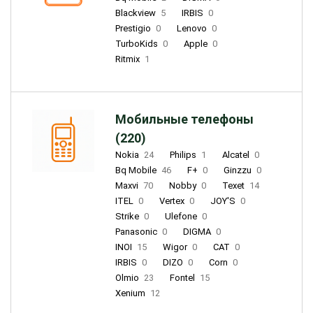
Blackview
5
IRBIS
0
Prestigio
0
Lenovo
0
TurboKids
0
Apple
0
Ritmix
1
Мобильные телефоны
(220)
Nokia
24
Philips
1
Alcatel
0
Bq Mobile
46
F+
0
Ginzzu
0
Maxvi
70
Nobby
0
Texet
14
ITEL
0
Vertex
0
JOY'S
0
Strike
0
Ulefone
0
Panasonic
0
DIGMA
0
INOI
15
Wigor
0
CAT
0
IRBIS
0
DIZO
0
Corn
0
Olmio
23
Fontel
15
Xenium
12