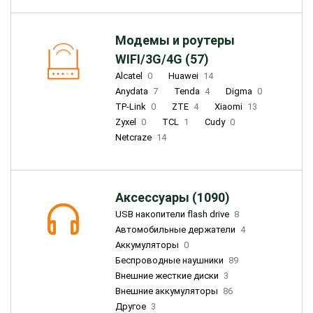
Модемы и роутеры
WIFI/3G/4G (57)
Alcatel
0
Huawei
14
Anydata
7
Tenda
4
Digma
0
TP-Link
0
ZTE
4
Xiaomi
13
Zyxel
0
TCL
1
Cudy
0
Netcraze
14
Аксессуары (1090)
USB накопители flash drive
8
Автомобильные держатели
4
Аккумуляторы
0
Беспроводные наушники
89
Внешние жесткие диски
3
Внешние аккумуляторы
86
Другое
3