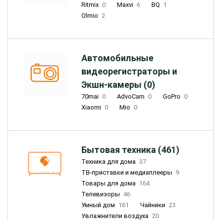
Ritmix
0
Maxvi
6
BQ
1
Olmio
2
Автомобильные
видеорегистраторы и
Экшн-камеры (0)
70mai
0
AdvoCam
0
GoPro
0
Xiaomi
0
Mio
0
Бытовая техника (461)
Техника для дома
37
ТВ-приставки и медиаплееры
9
Товары для дома
164
Телевизоры
46
Умный дом
161
Чайники
23
Увлажнители воздуха
20