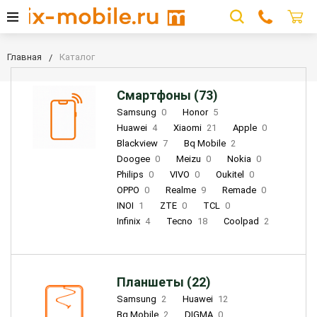
Главная
Каталог
Смартфоны (73)
Samsung
0
Honor
5
Huawei
4
Xiaomi
21
Apple
0
Blackview
7
Bq Mobile
2
Doogee
0
Meizu
0
Nokia
0
Philips
0
VIVO
0
Oukitel
0
OPPO
0
Realme
9
Remade
0
INOI
1
ZTE
0
TCL
0
Infinix
4
Tecno
18
Coolpad
2
Планшеты (22)
Samsung
2
Huawei
12
Bq Mobile
2
DIGMA
0