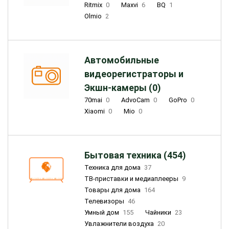
Ritmix
0
Maxvi
6
BQ
1
Olmio
2
Автомобильные
видеорегистраторы и
Экшн-камеры (0)
70mai
0
AdvoCam
0
GoPro
0
Xiaomi
0
Mio
0
Бытовая техника (454)
Техника для дома
37
ТВ-приставки и медиаплееры
9
Товары для дома
164
Телевизоры
46
Умный дом
155
Чайники
23
Увлажнители воздуха
20