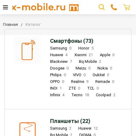
Главная
Каталог
Смартфоны (73)
Samsung
0
Honor
5
Huawei
4
Xiaomi
21
Apple
0
Blackview
7
Bq Mobile
2
Doogee
0
Meizu
0
Nokia
0
Philips
0
VIVO
0
Oukitel
0
OPPO
0
Realme
9
Remade
0
INOI
1
ZTE
0
TCL
0
Infinix
4
Tecno
18
Coolpad
2
Планшеты (22)
Samsung
2
Huawei
12
Bq Mobile
2
DIGMA
0