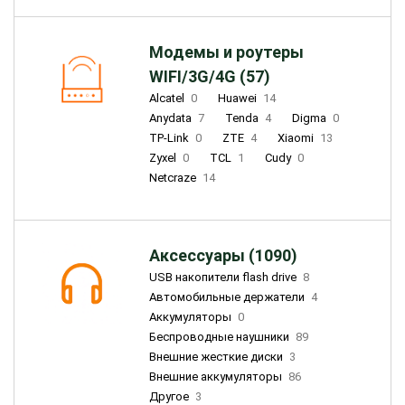
Модемы и роутеры
WIFI/3G/4G (57)
Alcatel
0
Huawei
14
Anydata
7
Tenda
4
Digma
0
TP-Link
0
ZTE
4
Xiaomi
13
Zyxel
0
TCL
1
Cudy
0
Netcraze
14
Аксессуары (1090)
USB накопители flash drive
8
Автомобильные держатели
4
Аккумуляторы
0
Беспроводные наушники
89
Внешние жесткие диски
3
Внешние аккумуляторы
86
Другое
3