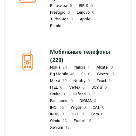
Blackview
5
IRBIS
0
Prestigio
0
Lenovo
0
TurboKids
0
Apple
0
Ritmix
1
Мобильные телефоны
(220)
Nokia
24
Philips
1
Alcatel
0
Bq Mobile
46
F+
0
Ginzzu
0
Maxvi
70
Nobby
0
Texet
14
ITEL
0
Vertex
0
JOY'S
0
Strike
0
Ulefone
0
Panasonic
0
DIGMA
0
INOI
15
Wigor
0
CAT
0
IRBIS
0
DIZO
0
Corn
0
Olmio
23
Fontel
15
Xenium
12