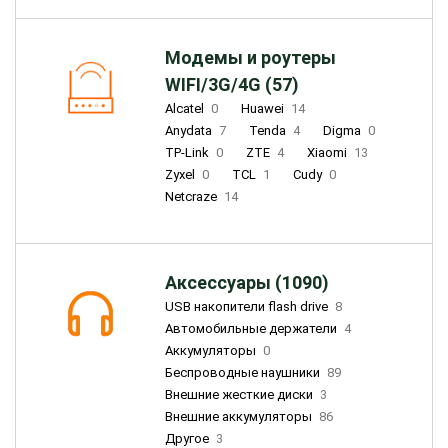
Модемы и роутеры
WIFI/3G/4G (57)
Alcatel
0
Huawei
14
Anydata
7
Tenda
4
Digma
0
TP-Link
0
ZTE
4
Xiaomi
13
Zyxel
0
TCL
1
Cudy
0
Netcraze
14
Аксессуары (1090)
USB накопители flash drive
8
Автомобильные держатели
4
Аккумуляторы
0
Беспроводные наушники
89
Внешние жесткие диски
3
Внешние аккумуляторы
86
Другое
3