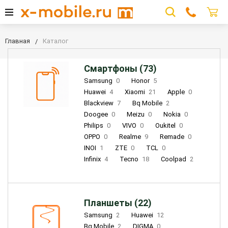
Главная
Каталог
Смартфоны (73)
Samsung
0
Honor
5
Huawei
4
Xiaomi
21
Apple
0
Blackview
7
Bq Mobile
2
Doogee
0
Meizu
0
Nokia
0
Philips
0
VIVO
0
Oukitel
0
OPPO
0
Realme
9
Remade
0
INOI
1
ZTE
0
TCL
0
Infinix
4
Tecno
18
Coolpad
2
Планшеты (22)
Samsung
2
Huawei
12
Bq Mobile
2
DIGMA
0