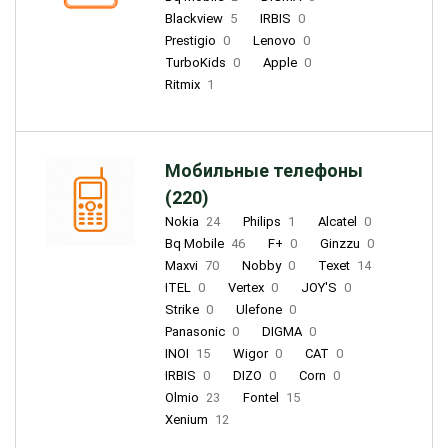
Blackview
5
IRBIS
0
Prestigio
0
Lenovo
0
TurboKids
0
Apple
0
Ritmix
1
Мобильные телефоны
(220)
Nokia
24
Philips
1
Alcatel
0
Bq Mobile
46
F+
0
Ginzzu
0
Maxvi
70
Nobby
0
Texet
14
ITEL
0
Vertex
0
JOY'S
0
Strike
0
Ulefone
0
Panasonic
0
DIGMA
0
INOI
15
Wigor
0
CAT
0
IRBIS
0
DIZO
0
Corn
0
Olmio
23
Fontel
15
Xenium
12