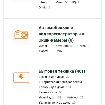
Ritmix
0
Maxvi
6
BQ
1
Olmio
2
Автомобильные
видеорегистраторы и
Экшн-камеры (0)
70mai
0
AdvoCam
0
GoPro
0
Xiaomi
0
Mio
0
Бытовая техника (461)
Техника для дома
37
ТВ-приставки и медиаплееры
9
Товары для дома
164
Телевизоры
46
Умный дом
162
Чайники
23
Увлажнители воздуха
20