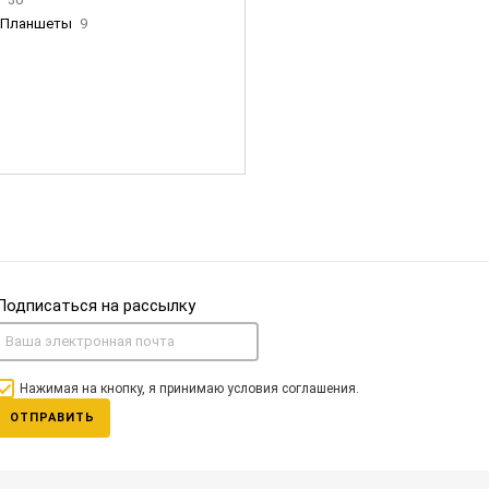
Планшеты
9
ны Apple
35
Фен Dyson
0
nigerz и тд
31
Часы
0
Подписаться на рассылку
Нажимая на кнопку, я принимаю условия соглашения.
ОТПРАВИТЬ