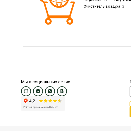
Очиститель воздуха
2
Пылесосы
9
Смартфо
Смартфоны Samsung
20
Смартфоны OnePlus/Pixel/U
Электронные книги EU
3
Мы в социальных сетях