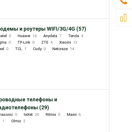
одемы и роутеры WIFI/3G/4G (57)
catel
0
Huawei
14
Anydata
7
Tenda
4
igma
0
TP-Link
0
ZTE
4
Xiaomi
13
xel
0
TCL
1
Cudy
0
Netcraze
14
роводные телефоны и
адиотелефоны (29)
nasonic
0
teXet
20
Ritmix
0
Maxvi
6
Q
1
Olmio
2