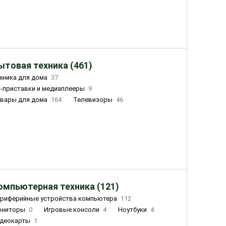
ытовая техника (461)
хника для дома
37
-приставки и медиаплееры
9
вары для дома
164
Телевизоры
46
ный дом
162
Чайники
23
лажнители воздуха
20
омпьютерная техника (121)
риферийные устройства компьютера
112
ониторы
0
Игровые консоли
4
Ноутбуки
4
деокарты
1