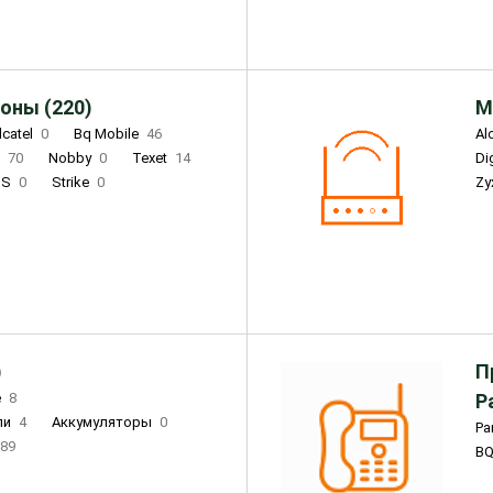
оны (220)
М
lcatel
0
Bq Mobile
46
Al
i
70
Nobby
0
Texet
14
D
'S
0
Strike
0
Zy
DIGMA
0
INOI
15
S
0
DIZO
0
Corn
0
Xenium
12
)
П
e
8
Р
ли
4
Аккумуляторы
0
Pa
89
B
3