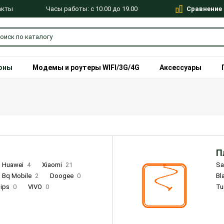
Сравнение
Часы работы: с 10.00 до 19.00
акты
оны
Модемы и роутеры WIFI/3G/4G
Аксессуары
П
Huawei
4
Xiaomi
21
S
Bq Mobile
2
Doogee
0
Bl
lips
0
VIVO
0
Tu
alme
9
Remade
0
Infinix
4
Tecno
18