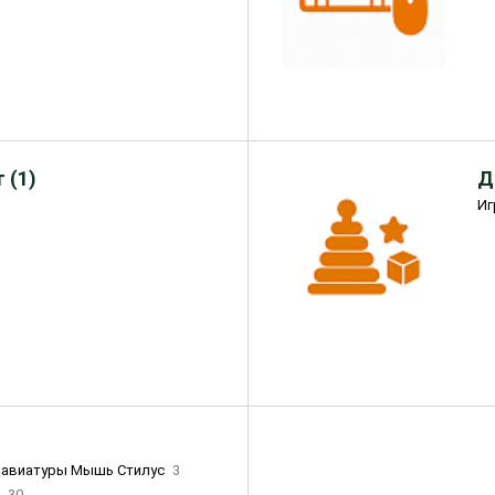
 (1)
Д
Иг
лавиатуры Мышь Стилус
3
и
30