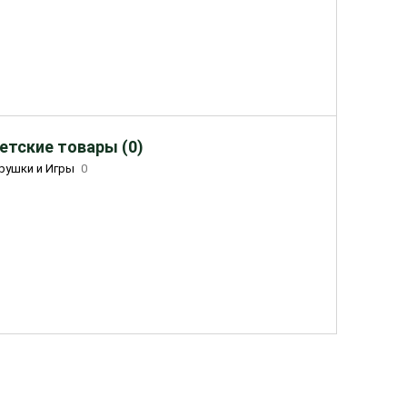
етские товары (0)
рушки и Игры
0