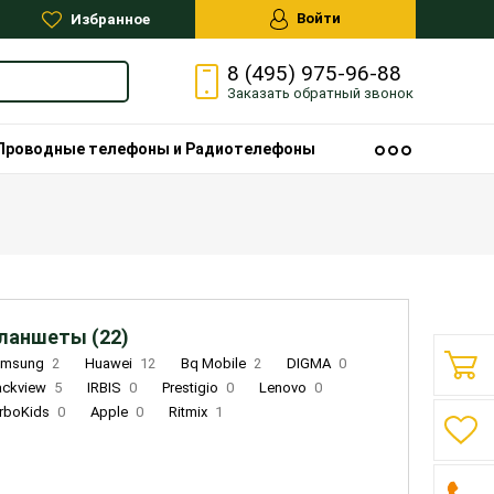
Войти
Избранное
8 (495) 975-96-88
Заказать
обратный
звонок
Проводные телефоны и Радиотелефоны
ланшеты (22)
amsung
2
Huawei
12
Bq Mobile
2
DIGMA
0
ackview
5
IRBIS
0
Prestigio
0
Lenovo
0
rboKids
0
Apple
0
Ritmix
1