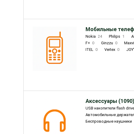
Мобильные телеф
Nokia
24
Philips
1
A
F+
0
Ginzzu
0
Maxv
ITEL
0
Vertex
0
JOY
Ulefone
0
Panasonic
0
Wigor
0
CAT
0
IRBI
Olmio
23
Fontel
15
Аксессуары (1090
USB накопители flash driv
Автомобильные держате
Беспроводные наушники
Внешние жесткие диски