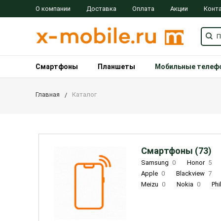
О компании
Доставка
Оплата
Акции
Конт
Смартфоны
Планшеты
Мобильные телеф
Главная
Каталог
Смартфоны (73)
Samsung
0
Honor
5
Apple
0
Blackview
7
Meizu
0
Nokia
0
Phi
Oukitel
0
OPPO
0
Re
INOI
1
ZTE
0
TCL
0
Coolpad
2