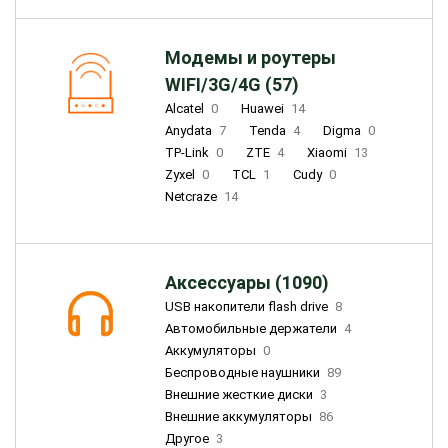
Модемы и роутеры
WIFI/3G/4G (57)
Alcatel
0
Huawei
14
Anydata
7
Tenda
4
Digma
0
TP-Link
0
ZTE
4
Xiaomi
13
Zyxel
0
TCL
1
Cudy
0
Netcraze
14
Аксессуары (1090)
USB накопители flash drive
8
Автомобильные держатели
4
Аккумуляторы
0
Беспроводные наушники
89
Внешние жесткие диски
3
Внешние аккумуляторы
86
Другое
3