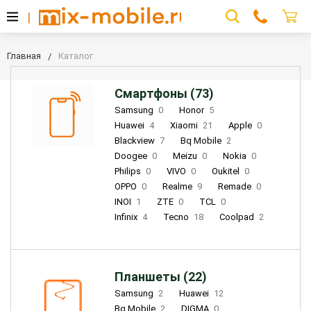
Главная
Каталог
Смартфоны (73)
Samsung
0
Honor
5
Huawei
4
Xiaomi
21
Apple
0
Blackview
7
Bq Mobile
2
Doogee
0
Meizu
0
Nokia
0
Philips
0
VIVO
0
Oukitel
0
OPPO
0
Realme
9
Remade
0
INOI
1
ZTE
0
TCL
0
Infinix
4
Tecno
18
Coolpad
2
Планшеты (22)
Samsung
2
Huawei
12
Bq Mobile
2
DIGMA
0