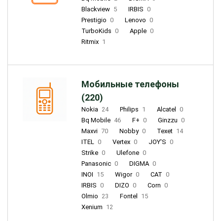
Blackview
5
IRBIS
0
Prestigio
0
Lenovo
0
TurboKids
0
Apple
0
Ritmix
1
Мобильные телефоны
(220)
Nokia
24
Philips
1
Alcatel
0
Bq Mobile
46
F+
0
Ginzzu
0
Maxvi
70
Nobby
0
Texet
14
ITEL
0
Vertex
0
JOY'S
0
Strike
0
Ulefone
0
Panasonic
0
DIGMA
0
INOI
15
Wigor
0
CAT
0
IRBIS
0
DIZO
0
Corn
0
Olmio
23
Fontel
15
Xenium
12