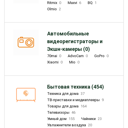
Ritmix
0
Maxvi
6
BQ
1
Olmio
2
Автомобильные
видеорегистраторы и
Экшн-камеры (0)
70mai
0
AdvoCam
0
GoPro
0
Xiaomi
0
Mio
0
Бытовая техника (454)
Техника для дома
37
ТВ-приставки и медиаплееры
9
Товары для дома
164
Телевизоры
46
Умный дом
155
Чайники
23
Увлажнители воздуха
20