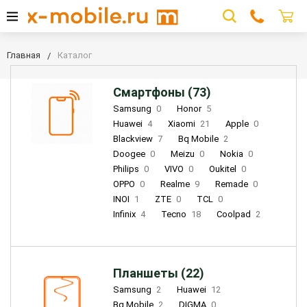
Главная
Каталог
Смартфоны (73)
Samsung
0
Honor
5
Huawei
4
Xiaomi
21
Apple
0
Blackview
7
Bq Mobile
2
Doogee
0
Meizu
0
Nokia
0
Philips
0
VIVO
0
Oukitel
0
OPPO
0
Realme
9
Remade
0
INOI
1
ZTE
0
TCL
0
Infinix
4
Tecno
18
Coolpad
2
Планшеты (22)
Samsung
2
Huawei
12
Bq Mobile
2
DIGMA
0