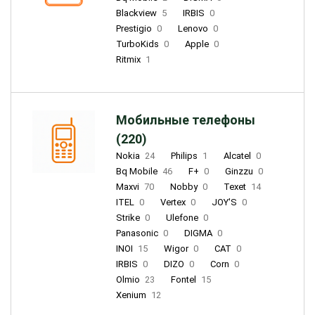
Blackview
5
IRBIS
0
Prestigio
0
Lenovo
0
TurboKids
0
Apple
0
Ritmix
1
Мобильные телефоны
(220)
Nokia
24
Philips
1
Alcatel
0
Bq Mobile
46
F+
0
Ginzzu
0
Maxvi
70
Nobby
0
Texet
14
ITEL
0
Vertex
0
JOY'S
0
Strike
0
Ulefone
0
Panasonic
0
DIGMA
0
INOI
15
Wigor
0
CAT
0
IRBIS
0
DIZO
0
Corn
0
Olmio
23
Fontel
15
Xenium
12