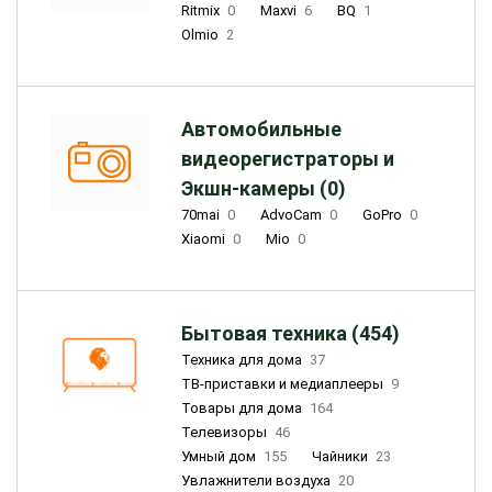
Ritmix
0
Maxvi
6
BQ
1
Olmio
2
Автомобильные
видеорегистраторы и
Экшн-камеры (0)
70mai
0
AdvoCam
0
GoPro
0
Xiaomi
0
Mio
0
Бытовая техника (454)
Техника для дома
37
ТВ-приставки и медиаплееры
9
Товары для дома
164
Телевизоры
46
Умный дом
155
Чайники
23
Увлажнители воздуха
20