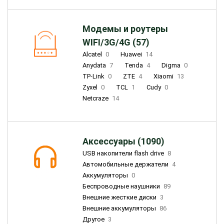
Модемы и роутеры
WIFI/3G/4G (57)
Alcatel
0
Huawei
14
Anydata
7
Tenda
4
Digma
0
TP-Link
0
ZTE
4
Xiaomi
13
Zyxel
0
TCL
1
Cudy
0
Netcraze
14
Аксессуары (1090)
USB накопители flash drive
8
Автомобильные держатели
4
Аккумуляторы
0
Беспроводные наушники
89
Внешние жесткие диски
3
Внешние аккумуляторы
86
Другое
3