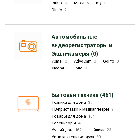
Ritmix
0
Maxvi
6
BQ
1
Olmio
2
Автомобильные
видеорегистраторы и
Экшн-камеры (0)
70mai
0
AdvoCam
0
GoPro
0
Xiaomi
0
Mio
0
Бытовая техника (461)
Техника для дома
37
ТВ-приставки и медиаплееры
9
Товары для дома
164
Телевизоры
46
Умный дом
162
Чайники
23
Увлажнители воздуха
20