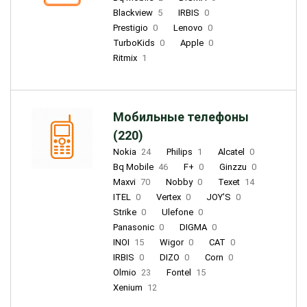
Blackview
5
IRBIS
0
Prestigio
0
Lenovo
0
TurboKids
0
Apple
0
Ritmix
1
Мобильные телефоны
(220)
Nokia
24
Philips
1
Alcatel
0
Bq Mobile
46
F+
0
Ginzzu
0
Maxvi
70
Nobby
0
Texet
14
ITEL
0
Vertex
0
JOY'S
0
Strike
0
Ulefone
0
Panasonic
0
DIGMA
0
INOI
15
Wigor
0
CAT
0
IRBIS
0
DIZO
0
Corn
0
Olmio
23
Fontel
15
Xenium
12