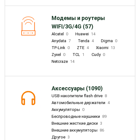
Модемы и роутеры
WIFI/3G/4G (57)
Alcatel
0
Huawei
14
Anydata
7
Tenda
4
Digma
0
TP-Link
0
ZTE
4
Xiaomi
13
Zyxel
0
TCL
1
Cudy
0
Netcraze
14
Аксессуары (1090)
USB накопители flash drive
8
Автомобильные держатели
4
Аккумуляторы
0
Беспроводные наушники
89
Внешние жесткие диски
3
Внешние аккумуляторы
86
Другое
3