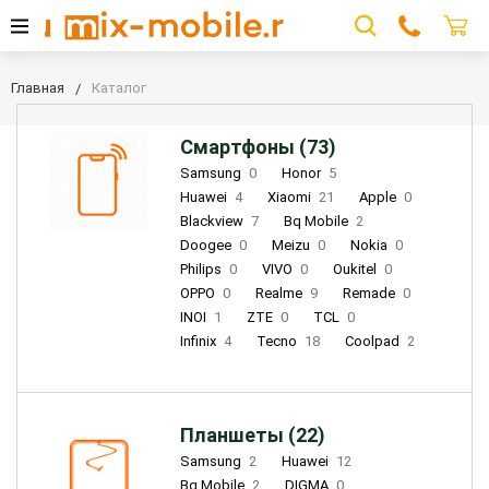
Главная
Каталог
Смартфоны (73)
Samsung
0
Honor
5
Huawei
4
Xiaomi
21
Apple
0
Blackview
7
Bq Mobile
2
Doogee
0
Meizu
0
Nokia
0
Philips
0
VIVO
0
Oukitel
0
OPPO
0
Realme
9
Remade
0
INOI
1
ZTE
0
TCL
0
Infinix
4
Tecno
18
Coolpad
2
Планшеты (22)
Samsung
2
Huawei
12
Bq Mobile
2
DIGMA
0