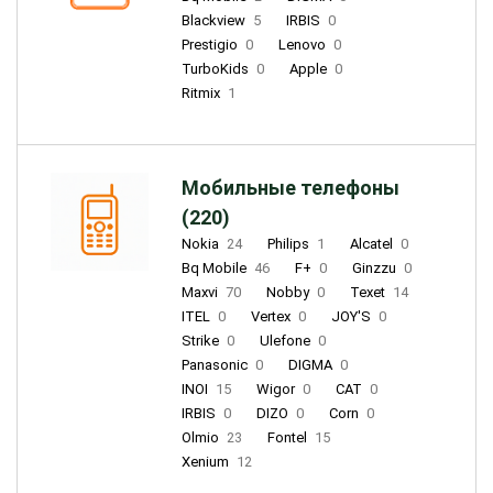
Blackview
5
IRBIS
0
Prestigio
0
Lenovo
0
TurboKids
0
Apple
0
Ritmix
1
Мобильные телефоны
(220)
Nokia
24
Philips
1
Alcatel
0
Bq Mobile
46
F+
0
Ginzzu
0
Maxvi
70
Nobby
0
Texet
14
ITEL
0
Vertex
0
JOY'S
0
Strike
0
Ulefone
0
Panasonic
0
DIGMA
0
INOI
15
Wigor
0
CAT
0
IRBIS
0
DIZO
0
Corn
0
Olmio
23
Fontel
15
Xenium
12