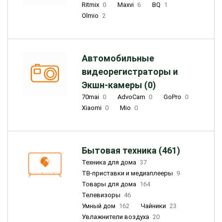
Ritmix
0
Maxvi
6
BQ
1
Olmio
2
Автомобильные
видеорегистраторы и
Экшн-камеры (0)
70mai
0
AdvoCam
0
GoPro
0
Xiaomi
0
Mio
0
Бытовая техника (461)
Техника для дома
37
ТВ-приставки и медиаплееры
9
Товары для дома
164
Телевизоры
46
Умный дом
162
Чайники
23
Увлажнители воздуха
20