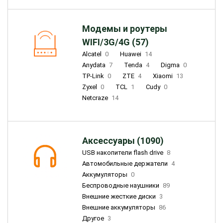
Модемы и роутеры
WIFI/3G/4G (57)
Alcatel
0
Huawei
14
Anydata
7
Tenda
4
Digma
0
TP-Link
0
ZTE
4
Xiaomi
13
Zyxel
0
TCL
1
Cudy
0
Netcraze
14
Аксессуары (1090)
USB накопители flash drive
8
Автомобильные держатели
4
Аккумуляторы
0
Беспроводные наушники
89
Внешние жесткие диски
3
Внешние аккумуляторы
86
Другое
3