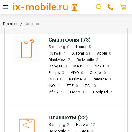
Главная
Каталог
Смартфоны (73)
Samsung
0
Honor
5
Huawei
4
Xiaomi
21
Apple
0
Blackview
7
Bq Mobile
2
Doogee
0
Meizu
0
Nokia
0
Philips
0
VIVO
0
Oukitel
0
OPPO
0
Realme
9
Remade
0
INOI
1
ZTE
0
TCL
0
Infinix
4
Tecno
18
Coolpad
2
Планшеты (22)
Samsung
2
Huawei
12
Bq Mobile
2
DIGMA
0