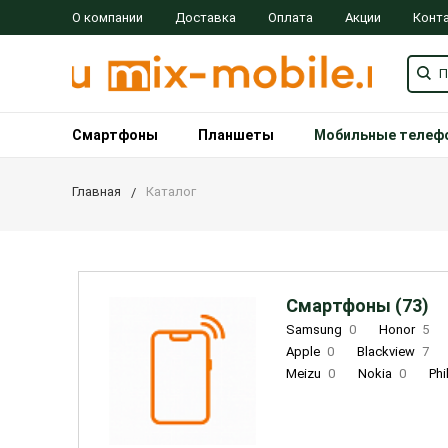
О компании
Доставка
Оплата
Акции
Конт
Смартфоны
Планшеты
Мобильные телеф
Главная
Каталог
Смартфоны (73)
Samsung
0
Honor
5
Apple
0
Blackview
7
Meizu
0
Nokia
0
Phi
Oukitel
0
OPPO
0
Re
INOI
1
ZTE
0
TCL
0
Coolpad
2