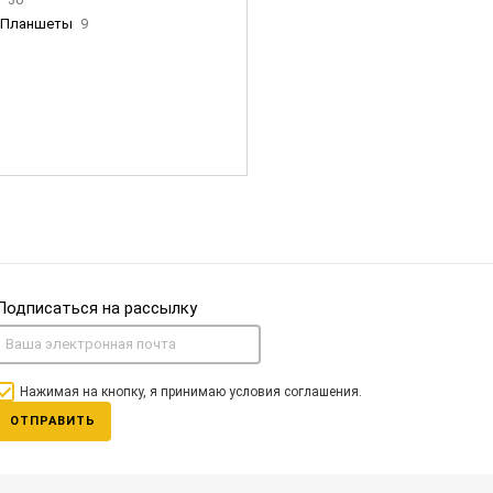
Планшеты
9
ны Apple
35
Фен Dyson
0
nigerz и тд
31
Часы
0
Подписаться на рассылку
Нажимая на кнопку, я принимаю условия соглашения.
ОТПРАВИТЬ