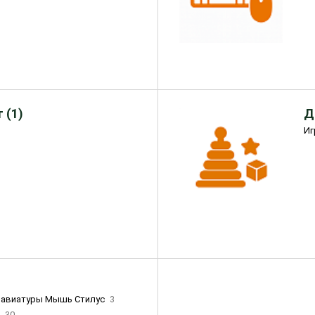
 (1)
Д
Иг
лавиатуры Мышь Стилус
3
и
30