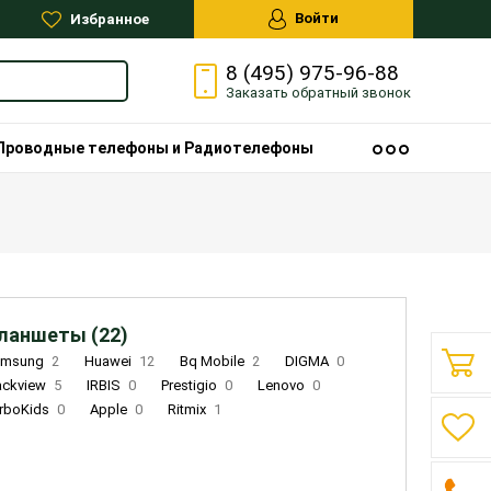
Войти
Избранное
8 (495) 975-96-88
Заказать
обратный
звонок
Проводные телефоны и Радиотелефоны
ланшеты (22)
amsung
2
Huawei
12
Bq Mobile
2
DIGMA
0
ackview
5
IRBIS
0
Prestigio
0
Lenovo
0
rboKids
0
Apple
0
Ritmix
1