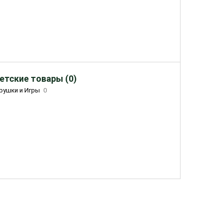
етские товары (0)
рушки и Игры
0