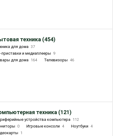
ытовая техника (454)
хника для дома
37
-приставки и медиаплееры
9
вары для дома
164
Телевизоры
46
ный дом
155
Чайники
23
лажнители воздуха
20
омпьютерная техника (121)
риферийные устройства компьютера
112
ониторы
0
Игровые консоли
4
Ноутбуки
4
деокарты
1