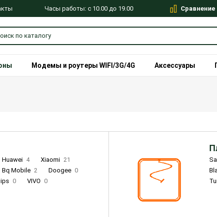
Сравнение
Часы работы: с 10.00 до 19.00
акты
оны
Модемы и роутеры WIFI/3G/4G
Аксессуары
П
Huawei
4
Xiaomi
21
S
Bq Mobile
2
Doogee
0
Bl
lips
0
VIVO
0
Tu
alme
9
Remade
0
Infinix
4
Tecno
18