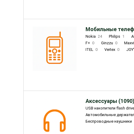
Мобильные телеф
Nokia
24
Philips
1
A
F+
0
Ginzzu
0
Maxv
ITEL
0
Vertex
0
JOY
Ulefone
0
Panasonic
0
Wigor
0
CAT
0
IRBI
Olmio
23
Fontel
15
Аксессуары (1090
USB накопители flash driv
Автомобильные держате
Беспроводные наушники
Внешние жесткие диски