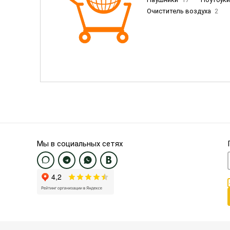
Очиститель воздуха
2
Пылесосы
9
Смартфо
Смартфоны Samsung
20
Смартфоны OnePlus/Pixel/U
Электронные книги EU
3
Мы в социальных сетях