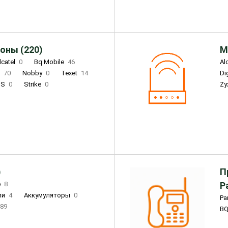
оны (220)
М
lcatel
0
Bq Mobile
46
Al
i
70
Nobby
0
Texet
14
D
'S
0
Strike
0
Zy
DIGMA
0
INOI
15
S
0
DIZO
0
Corn
0
Xenium
12
)
П
e
8
Р
ли
4
Аккумуляторы
0
Pa
89
B
3