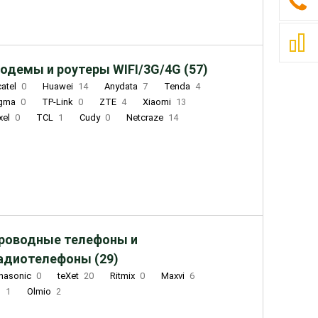
одемы и роутеры WIFI/3G/4G (57)
catel
0
Huawei
14
Anydata
7
Tenda
4
igma
0
TP-Link
0
ZTE
4
Xiaomi
13
xel
0
TCL
1
Cudy
0
Netcraze
14
роводные телефоны и
адиотелефоны (29)
nasonic
0
teXet
20
Ritmix
0
Maxvi
6
Q
1
Olmio
2