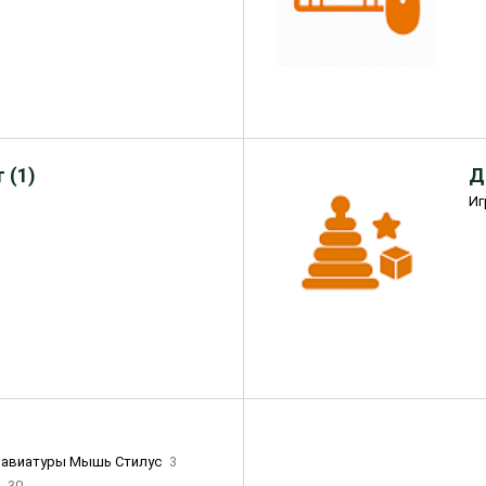
 (1)
Д
Иг
лавиатуры Мышь Стилус
3
и
30