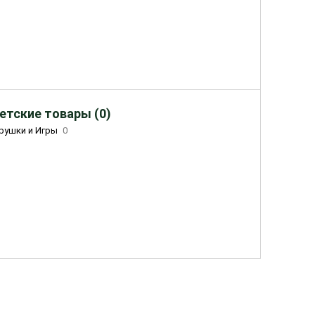
етские товары (0)
рушки и Игры
0