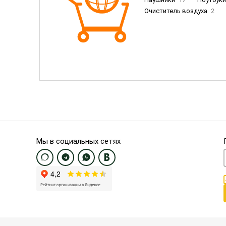
Очиститель воздуха
2
Пылесосы
9
Смартфо
Смартфоны Samsung
20
Смартфоны OnePlus/Pixel/U
Электронные книги EU
3
Мы в социальных сетях