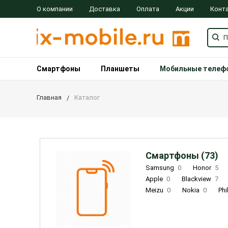
О компании
Доставка
Оплата
Акции
Конт
Смартфоны
Планшеты
Мобильные телеф
Главная
Каталог
Смартфоны (73)
Samsung
0
Honor
5
Apple
0
Blackview
7
Meizu
0
Nokia
0
Phi
Oukitel
0
OPPO
0
Re
INOI
1
ZTE
0
TCL
0
Coolpad
2