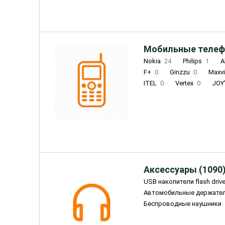
Мобильные телеф
Nokia
24
Philips
1
A
F+
0
Ginzzu
0
Maxv
ITEL
0
Vertex
0
JOY
Ulefone
0
Panasonic
0
Wigor
0
CAT
0
IRBI
Olmio
23
Fontel
15
Аксессуары (1090
USB накопители flash driv
Автомобильные держате
Беспроводные наушники
Внешние жесткие диски