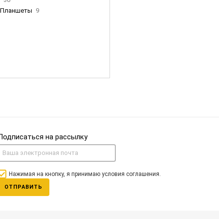
Планшеты
9
ны Apple
35
Фен Dyson
0
nigerz и тд
31
Часы
0
Подписаться на рассылку
Нажимая на кнопку, я принимаю условия соглашения.
ОТПРАВИТЬ