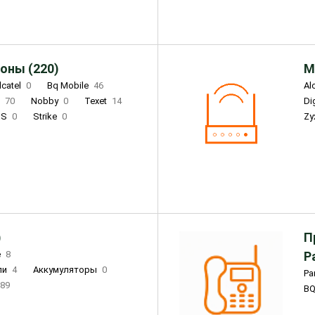
оны (220)
М
lcatel
0
Bq Mobile
46
Al
i
70
Nobby
0
Texet
14
D
'S
0
Strike
0
Zy
DIGMA
0
INOI
15
S
0
DIZO
0
Corn
0
Xenium
12
)
П
e
8
Р
ли
4
Аккумуляторы
0
Pa
89
B
3