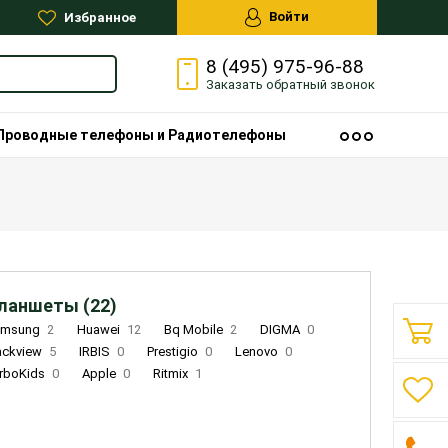
Войти
Избранное
8 (495) 975-96-88
Заказать
обратный
звонок
Проводные телефоны и Радиотелефоны
ланшеты (22)
amsung
2
Huawei
12
Bq Mobile
2
DIGMA
0
ackview
5
IRBIS
0
Prestigio
0
Lenovo
0
rboKids
0
Apple
0
Ritmix
1