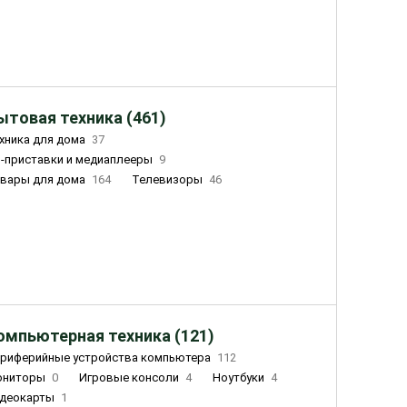
ытовая техника (461)
хника для дома
37
-приставки и медиаплееры
9
вары для дома
164
Телевизоры
46
ный дом
162
Чайники
23
лажнители воздуха
20
омпьютерная техника (121)
риферийные устройства компьютера
112
ониторы
0
Игровые консоли
4
Ноутбуки
4
деокарты
1