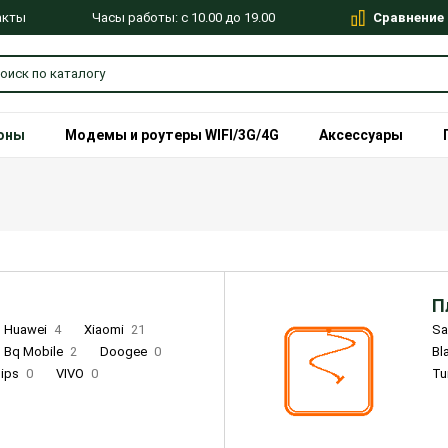
Сравнение
Часы работы: с 10.00 до 19.00
акты
оны
Модемы и роутеры WIFI/3G/4G
Аксессуары
П
Huawei
4
Xiaomi
21
S
Bq Mobile
2
Doogee
0
Bl
lips
0
VIVO
0
Tu
alme
9
Remade
0
Infinix
4
Tecno
18