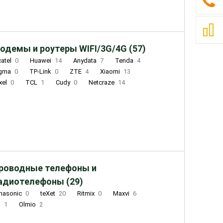
одемы и роутеры WIFI/3G/4G (57)
catel
0
Huawei
14
Anydata
7
Tenda
4
igma
0
TP-Link
0
ZTE
4
Xiaomi
13
xel
0
TCL
1
Cudy
0
Netcraze
14
роводные телефоны и
адиотелефоны (29)
nasonic
0
teXet
20
Ritmix
0
Maxvi
6
Q
1
Olmio
2