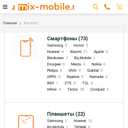
Главная
Каталог
Смартфоны (73)
Samsung
0
Honor
5
Huawei
4
Xiaomi
21
Apple
0
Blackview
7
Bq Mobile
2
Doogee
0
Meizu
0
Nokia
0
Philips
0
VIVO
0
Oukitel
0
OPPO
0
Realme
9
Remade
0
INOI
1
ZTE
0
TCL
0
Infinix
4
Tecno
18
Coolpad
2
Планшеты (22)
Samsung
2
Huawei
12
Bq Mobile
2
DIGMA
0