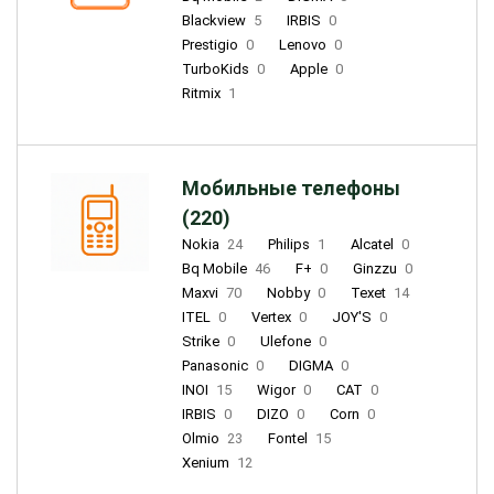
Blackview
5
IRBIS
0
Prestigio
0
Lenovo
0
TurboKids
0
Apple
0
Ritmix
1
Мобильные телефоны
(220)
Nokia
24
Philips
1
Alcatel
0
Bq Mobile
46
F+
0
Ginzzu
0
Maxvi
70
Nobby
0
Texet
14
ITEL
0
Vertex
0
JOY'S
0
Strike
0
Ulefone
0
Panasonic
0
DIGMA
0
INOI
15
Wigor
0
CAT
0
IRBIS
0
DIZO
0
Corn
0
Olmio
23
Fontel
15
Xenium
12