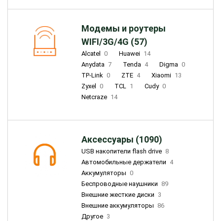
Модемы и роутеры
WIFI/3G/4G (57)
Alcatel
0
Huawei
14
Anydata
7
Tenda
4
Digma
0
TP-Link
0
ZTE
4
Xiaomi
13
Zyxel
0
TCL
1
Cudy
0
Netcraze
14
Аксессуары (1090)
USB накопители flash drive
8
Автомобильные держатели
4
Аккумуляторы
0
Беспроводные наушники
89
Внешние жесткие диски
3
Внешние аккумуляторы
86
Другое
3