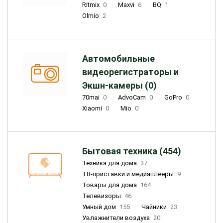
Ritmix
0
Maxvi
6
BQ
1
Olmio
2
Автомобильные
видеорегистраторы и
Экшн-камеры (0)
70mai
0
AdvoCam
0
GoPro
0
Xiaomi
0
Mio
0
Бытовая техника (454)
Техника для дома
37
ТВ-приставки и медиаплееры
9
Товары для дома
164
Телевизоры
46
Умный дом
155
Чайники
23
Увлажнители воздуха
20