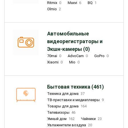
Ritmix
0
Maxvi
6
BQ
1
Olmio
2
Автомобильные
видеорегистраторы и
Экшн-камеры (0)
70mai
0
AdvoCam
0
GoPro
0
Xiaomi
0
Mio
0
Бытовая техника (461)
Техника для дома
37
ТВ-приставки и медиаплееры
9
Товары для дома
164
Телевизоры
46
Умный дом
162
Чайники
23
Увлажнители воздуха
20