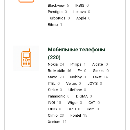
Blackview
5
IRBIS
0
Prestigio
0
Lenovo
0
TurboKids
0
Apple
0
Ritmix
1
Мобильные телефоны
(220)
Nokia
24
Philips
1
Alcatel
0
Bq Mobile
46
F+
0
Ginzzu
0
Maxvi
70
Nobby
0
Texet
14
ITEL
0
Vertex
0
JOY'S
0
Strike
0
Ulefone
0
Panasonic
0
DIGMA
0
INOI
15
Wigor
0
CAT
0
IRBIS
0
DIZO
0
Corn
0
Olmio
23
Fontel
15
Xenium
12