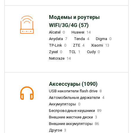
Модемы и роутеры
WIFI/3G/4G (57)
Alcatel
0
Huawei
14
Anydata
7
Tenda
4
Digma
0
TP-Link
0
ZTE
4
Xiaomi
13
Zyxel
0
TCL
1
Cudy
0
Netcraze
14
Аксессуары (1090)
USB накопители flash drive
8
Автомобильные держатели
4
Аккумуляторы
0
Беспроводные наушники
89
Внешние жесткие диски
3
Внешние аккумуляторы
86
Другое
3