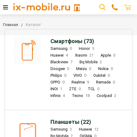
Главная
Каталог
Смартфоны (73)
Samsung
0
Honor
5
Huawei
4
Xiaomi
21
Apple
0
Blackview
7
Bq Mobile
2
Doogee
0
Meizu
0
Nokia
0
Philips
0
VIVO
0
Oukitel
0
OPPO
0
Realme
9
Remade
0
INOI
1
ZTE
0
TCL
0
Infinix
4
Tecno
18
Coolpad
2
Планшеты (22)
Samsung
2
Huawei
12
Bq Mobile
2
DIGMA
0