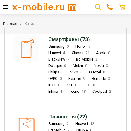
Главная
Каталог
Смартфоны (73)
Samsung
0
Honor
5
Huawei
4
Xiaomi
21
Apple
0
Blackview
7
Bq Mobile
2
Doogee
0
Meizu
0
Nokia
0
Philips
0
VIVO
0
Oukitel
0
OPPO
0
Realme
9
Remade
0
INOI
1
ZTE
0
TCL
0
Infinix
4
Tecno
18
Coolpad
2
Планшеты (22)
Samsung
2
Huawei
12
Bq Mobile
2
DIGMA
0