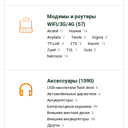
Модемы и роутеры
WIFI/3G/4G (57)
Alcatel
0
Huawei
14
Anydata
7
Tenda
4
Digma
0
TP-Link
0
ZTE
4
Xiaomi
13
Zyxel
0
TCL
1
Cudy
0
Netcraze
14
Аксессуары (1090)
USB накопители flash drive
8
Автомобильные держатели
4
Аккумуляторы
0
Беспроводные наушники
89
Внешние жесткие диски
3
Внешние аккумуляторы
86
Другое
3