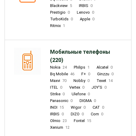
Blackview
5
IRBIS
0
Prestigio
0
Lenovo
0
TurboKids
0
Apple
0
Ritmix
1
Мобильные телефоны
(220)
Nokia
24
Philips
1
Alcatel
0
Bq Mobile
46
F+
0
Ginzzu
0
Maxvi
70
Nobby
0
Texet
14
ITEL
0
Vertex
0
JOY'S
0
Strike
0
Ulefone
0
Panasonic
0
DIGMA
0
INOI
15
Wigor
0
CAT
0
IRBIS
0
DIZO
0
Corn
0
Olmio
23
Fontel
15
Xenium
12