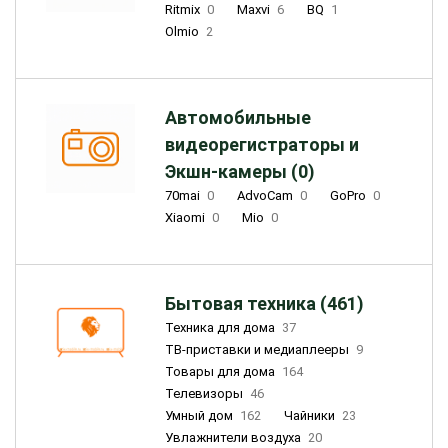
Ritmix
0
Maxvi
6
BQ
1
Olmio
2
Автомобильные
видеорегистраторы и
Экшн-камеры (0)
70mai
0
AdvoCam
0
GoPro
0
Xiaomi
0
Mio
0
Бытовая техника (461)
Техника для дома
37
ТВ-приставки и медиаплееры
9
Товары для дома
164
Телевизоры
46
Умный дом
162
Чайники
23
Увлажнители воздуха
20