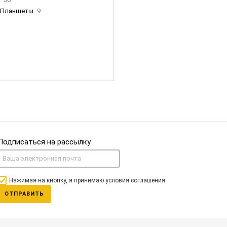
Планшеты
9
ны Apple
35
Фен Dyson
0
nigerz и тд
31
Часы
0
Подписаться на рассылку
Нажимая на кнопку, я принимаю условия соглашения.
ОТПРАВИТЬ