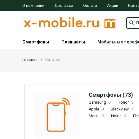
О компании
Доставка
Оплата
Акции
Конт
Смартфоны
Планшеты
Мобильные телеф
Главная
Каталог
Смартфоны (73)
Samsung
0
Honor
5
Apple
0
Blackview
7
Meizu
0
Nokia
0
Phi
Oukitel
0
OPPO
0
Re
INOI
1
ZTE
0
TCL
0
Coolpad
2