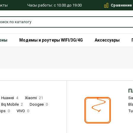
Сравнение
Часы работы: с 10.00 до 19.00
акты
оны
Модемы и роутеры WIFI/3G/4G
Аксессуары
П
Huawei
4
Xiaomi
21
S
Bq Mobile
2
Doogee
0
Bl
lips
0
VIVO
0
Tu
alme
9
Remade
0
Infinix
4
Tecno
18