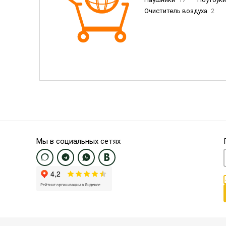
Очиститель воздуха
2
Пылесосы
9
Смартфо
Смартфоны Samsung
20
Смартфоны OnePlus/Pixel/U
Электронные книги EU
3
Мы в социальных сетях