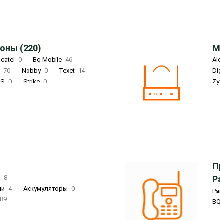
оны (220)
М
lcatel
0
Bq Mobile
46
Al
i
70
Nobby
0
Texet
14
D
'S
0
Strike
0
Zy
DIGMA
0
INOI
15
S
0
DIZO
0
Corn
0
Xenium
12
)
П
e
8
Р
ли
4
Аккумуляторы
0
Pa
89
B
3