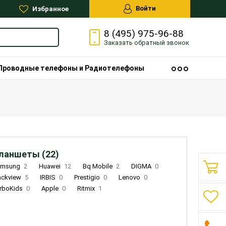
Войти
Избранное
8 (495) 975-96-88
Заказать
обратный
звонок
Проводные телефоны и Радиотелефоны
ланшеты (22)
amsung
2
Huawei
12
Bq Mobile
2
DIGMA
0
ackview
5
IRBIS
0
Prestigio
0
Lenovo
0
rboKids
0
Apple
0
Ritmix
1