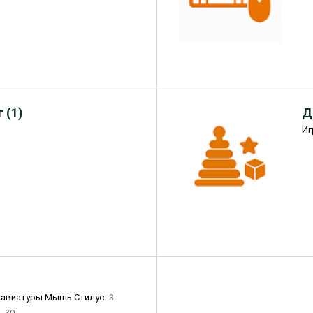
 (1)
Д
Иг
лавиатуры Мышь Стилус
3
и
30