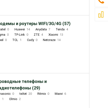
одемы и роутеры WIFI/3G/4G (57)
catel
0
Huawei
14
Anydata
7
Tenda
4
igma
0
TP-Link
0
ZTE
4
Xiaomi
13
xel
0
TCL
1
Cudy
0
Netcraze
14
роводные телефоны и
адиотелефоны (29)
nasonic
0
teXet
20
Ritmix
0
Maxvi
6
Q
1
Olmio
2