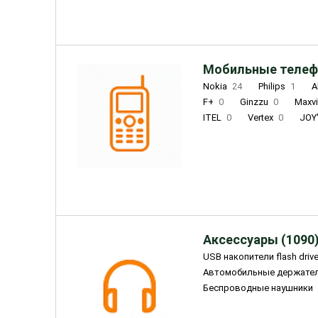
Мобильные телеф
Nokia
24
Philips
1
A
F+
0
Ginzzu
0
Maxv
ITEL
0
Vertex
0
JOY
Ulefone
0
Panasonic
0
Wigor
0
CAT
0
IRBI
Olmio
23
Fontel
15
Аксессуары (1090
USB накопители flash driv
Автомобильные держате
Беспроводные наушники
Внешние жесткие диски