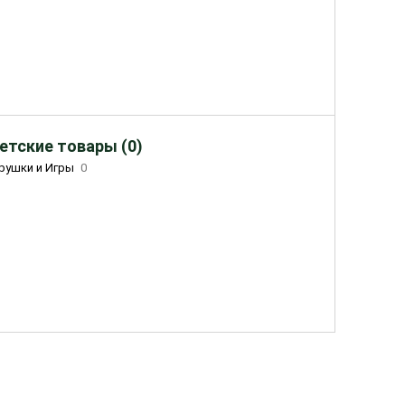
етские товары (0)
рушки и Игры
0