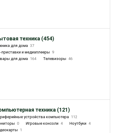
ытовая техника (454)
хника для дома
37
-приставки и медиаплееры
9
вары для дома
164
Телевизоры
46
ный дом
155
Чайники
23
лажнители воздуха
20
омпьютерная техника (121)
риферийные устройства компьютера
112
ониторы
0
Игровые консоли
4
Ноутбуки
4
деокарты
1