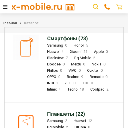
Главная
Каталог
Смартфоны (73)
Samsung
0
Honor
5
Huawei
4
Xiaomi
21
Apple
0
Blackview
7
Bq Mobile
2
Doogee
0
Meizu
0
Nokia
0
Philips
0
VIVO
0
Oukitel
0
OPPO
0
Realme
9
Remade
0
INOI
1
ZTE
0
TCL
0
Infinix
4
Tecno
18
Coolpad
2
Планшеты (22)
Samsung
2
Huawei
12
Bq Mobile
2
DIGMA
0