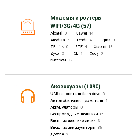
Модемы и роутеры
WIFI/3G/4G (57)
Alcatel
0
Huawei
14
Anydata
7
Tenda
4
Digma
0
TP-Link
0
ZTE
4
Xiaomi
13
Zyxel
0
TCL
1
Cudy
0
Netcraze
14
Аксессуары (1090)
USB накопители flash drive
8
Автомобильные держатели
4
Аккумуляторы
0
Беспроводные наушники
89
Внешние жесткие диски
3
Внешние аккумуляторы
86
Другое
3