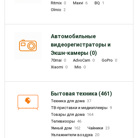
Ritmix
0
Maxvi
6
BQ
1
Olmio
2
Автомобильные
видеорегистраторы и
Экшн-камеры (0)
70mai
0
AdvoCam
0
GoPro
0
Xiaomi
0
Mio
0
Бытовая техника (461)
Техника для дома
37
ТВ-приставки и медиаплееры
9
Товары для дома
164
Телевизоры
46
Умный дом
162
Чайники
23
Увлажнители воздуха
20