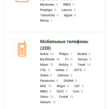
Blackview
5
IRBIS
0
Prestigio
0
Lenovo
0
TurboKids
0
Apple
0
Ritmix
1
Мобильные телефоны
(220)
Nokia
24
Philips
1
Alcatel
0
Bq Mobile
46
F+
0
Ginzzu
0
Maxvi
70
Nobby
0
Texet
14
ITEL
0
Vertex
0
JOY'S
0
Strike
0
Ulefone
0
Panasonic
0
DIGMA
0
INOI
15
Wigor
0
CAT
0
IRBIS
0
DIZO
0
Corn
0
Olmio
23
Fontel
15
Xenium
12