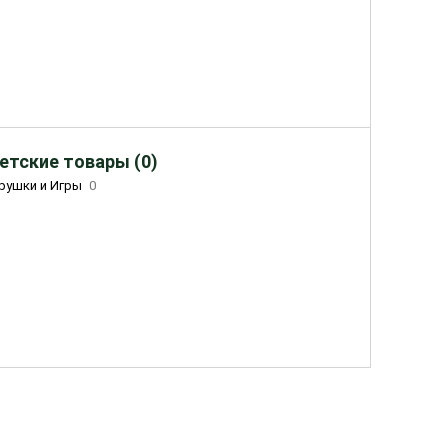
етские товары (0)
рушки и Игры
0