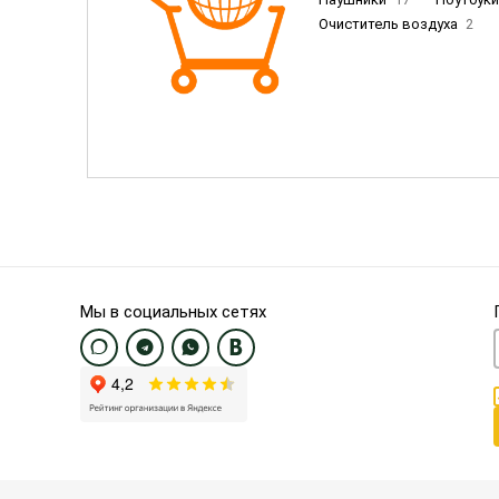
Очиститель воздуха
2
Пылесосы
9
Смартфо
Смартфоны Samsung
20
Смартфоны OnePlus/Pixel/U
Электронные книги EU
3
Мы в социальных сетях