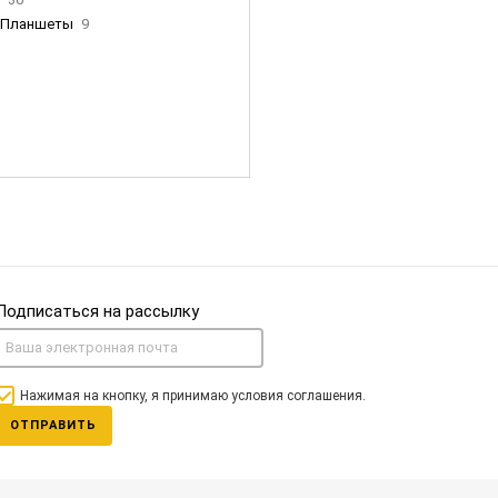
Планшеты
9
ны Apple
35
Фен Dyson
0
nigerz и тд
31
Часы
0
Подписаться на рассылку
Нажимая на кнопку, я принимаю условия соглашения.
ОТПРАВИТЬ