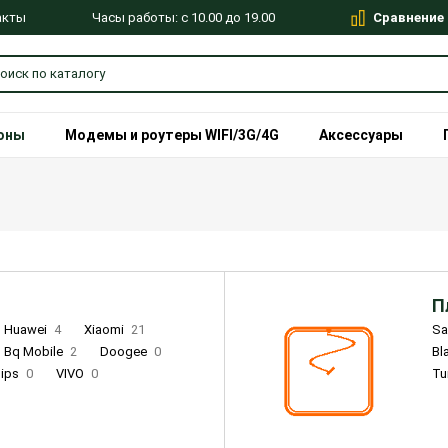
Сравнение
Часы работы: с 10.00 до 19.00
акты
оны
Модемы и роутеры WIFI/3G/4G
Аксессуары
П
Huawei
4
Xiaomi
21
S
Bq Mobile
2
Doogee
0
Bl
lips
0
VIVO
0
Tu
alme
9
Remade
0
Infinix
4
Tecno
18