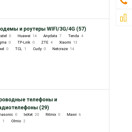
одемы и роутеры WIFI/3G/4G (57)
catel
0
Huawei
14
Anydata
7
Tenda
4
igma
0
TP-Link
0
ZTE
4
Xiaomi
13
xel
0
TCL
1
Cudy
0
Netcraze
14
роводные телефоны и
адиотелефоны (29)
nasonic
0
teXet
20
Ritmix
0
Maxvi
6
Q
1
Olmio
2