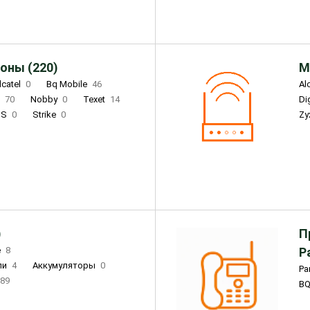
оны (220)
М
lcatel
0
Bq Mobile
46
Al
i
70
Nobby
0
Texet
14
D
'S
0
Strike
0
Zy
DIGMA
0
INOI
15
S
0
DIZO
0
Corn
0
Xenium
12
)
П
e
8
Р
ли
4
Аккумуляторы
0
Pa
89
B
3