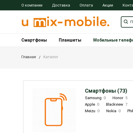
О компании
Доставка
Оплата
Акции
Конт
Смартфоны
Планшеты
Мобильные телеф
Главная
Каталог
Смартфоны (73)
Samsung
0
Honor
5
Apple
0
Blackview
7
Meizu
0
Nokia
0
Phi
Oukitel
0
OPPO
0
Re
INOI
1
ZTE
0
TCL
0
Coolpad
2