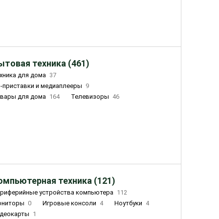
ытовая техника (461)
хника для дома
37
-приставки и медиаплееры
9
вары для дома
164
Телевизоры
46
ный дом
162
Чайники
23
лажнители воздуха
20
омпьютерная техника (121)
риферийные устройства компьютера
112
ониторы
0
Игровые консоли
4
Ноутбуки
4
деокарты
1