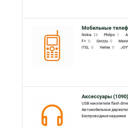
Мобильные телеф
Nokia
24
Philips
1
A
F+
0
Ginzzu
0
Maxv
ITEL
0
Vertex
0
JOY
Ulefone
0
Panasonic
0
Wigor
0
CAT
0
IRBI
Olmio
23
Fontel
15
Аксессуары (1090
USB накопители flash driv
Автомобильные держате
Беспроводные наушники
Внешние жесткие диски