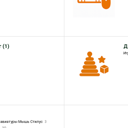
 (1)
Д
Иг
лавиатуры Мышь Стилус
3
и
30