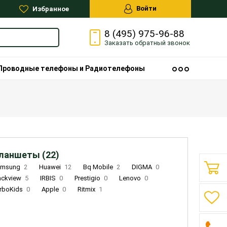
Войти
Избранное
8 (495) 975-96-88
Заказать
обратный
звонок
Проводные телефоны и Радиотелефоны
ланшеты (22)
amsung
2
Huawei
12
Bq Mobile
2
DIGMA
0
ackview
5
IRBIS
0
Prestigio
0
Lenovo
0
rboKids
0
Apple
0
Ritmix
1