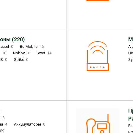
Infinix
4
Tecno
18
оны (220)
М
lcatel
0
Bq Mobile
46
Al
i
70
Nobby
0
Texet
14
D
'S
0
Strike
0
Zy
DIGMA
0
INOI
15
S
0
DIZO
0
Corn
0
Xenium
12
)
П
e
8
Р
ли
4
Аккумуляторы
0
Pa
89
B