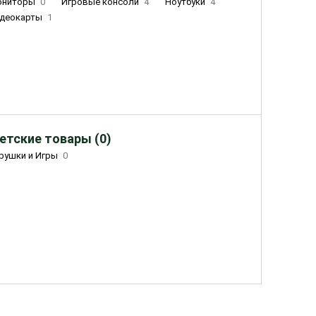
ониторы
0
Игровые консоли
4
Ноутбуки
4
деокарты
1
етские товары (0)
рушки и Игры
0