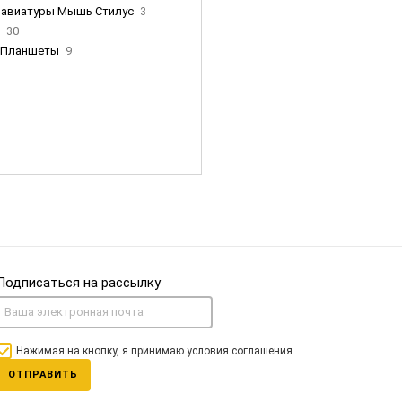
лавиатуры Мышь Стилус
3
и
30
Планшеты
9
ны Apple
35
Фен Dyson
0
nigerz и тд
31
Часы
0
Подписаться на рассылку
Нажимая на кнопку, я принимаю условия соглашения.
ОТПРАВИТЬ