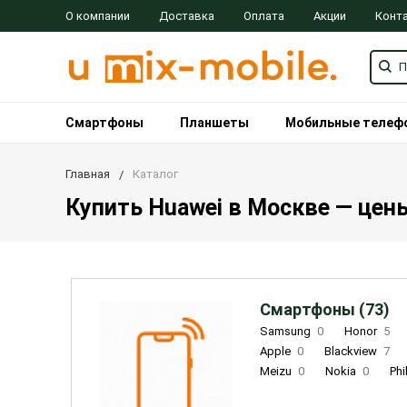
О компании
Доставка
Оплата
Акции
Конт
Смартфоны
Планшеты
Мобильные телеф
Главная
Каталог
Купить Huawei в Москве — цены
Смартфоны (73)
Samsung
0
Honor
5
Apple
0
Blackview
7
Meizu
0
Nokia
0
Phi
Oukitel
0
OPPO
0
Re