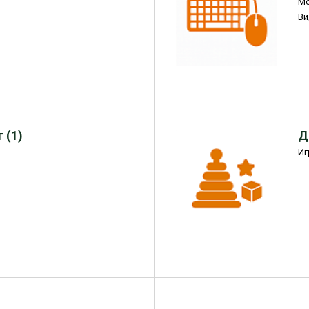
М
Ви
 (1)
Д
Иг