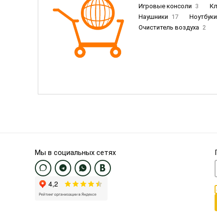
Игровые консоли
3
К
Наушники
17
Ноутбук
Очиститель воздуха
2
Пылесосы
9
Смартфо
Смартфоны Samsung
20
Смартфоны OnePlus/Pixel/U
Электронные книги EU
3
Мы в социальных сетях