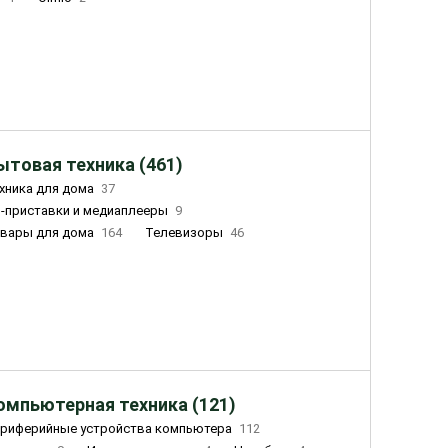
ытовая техника (461)
хника для дома
37
-приставки и медиаплееры
9
вары для дома
164
Телевизоры
46
ный дом
162
Чайники
23
лажнители воздуха
20
омпьютерная техника (121)
риферийные устройства компьютера
112