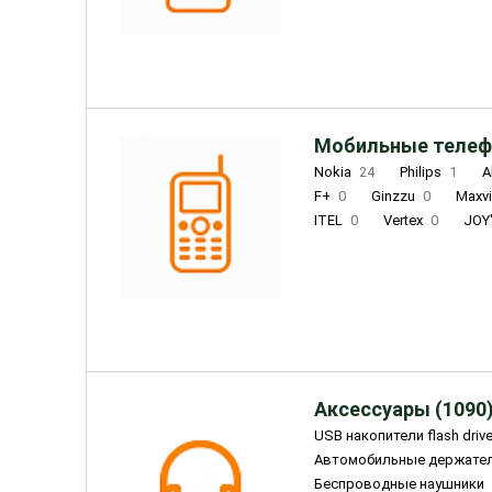
INOI
1
ZTE
0
TCL
0
Coolpad
2
Мобильные телеф
Nokia
24
Philips
1
A
F+
0
Ginzzu
0
Maxv
ITEL
0
Vertex
0
JOY
Ulefone
0
Panasonic
0
Wigor
0
CAT
0
IRBI
Olmio
23
Fontel
15
Аксессуары (1090
USB накопители flash driv
Автомобильные держате
Беспроводные наушники