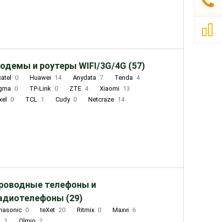
одемы и роутеры WIFI/3G/4G (57)
catel
0
Huawei
14
Anydata
7
Tenda
4
igma
0
TP-Link
0
ZTE
4
Xiaomi
13
xel
0
TCL
1
Cudy
0
Netcraze
14
роводные телефоны и
адиотелефоны (29)
nasonic
0
teXet
20
Ritmix
0
Maxvi
6
Q
1
Olmio
2