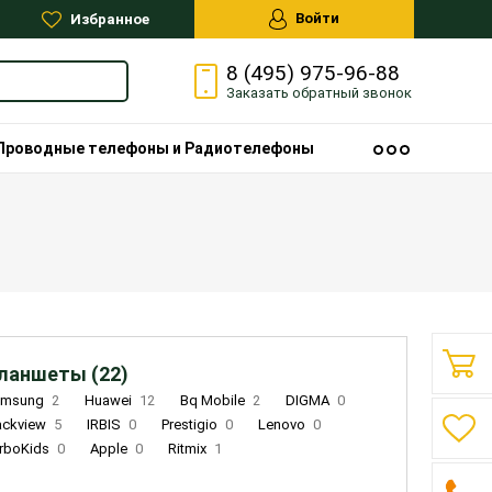
Войти
Избранное
8 (495) 975-96-88
Заказать
обратный
звонок
Проводные телефоны и Радиотелефоны
ланшеты (22)
amsung
2
Huawei
12
Bq Mobile
2
DIGMA
0
ackview
5
IRBIS
0
Prestigio
0
Lenovo
0
rboKids
0
Apple
0
Ritmix
1