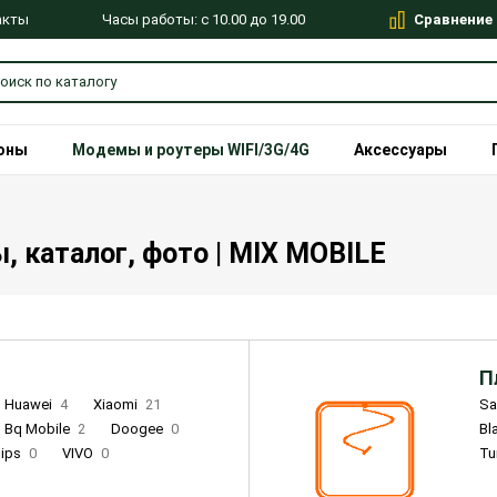
Сравнение
Часы работы: с 10.00 до 19.00
акты
оны
Модемы и роутеры WIFI/3G/4G
Аксессуары
, каталог, фото | MIX MOBILE
П
Huawei
4
Xiaomi
21
S
Bq Mobile
2
Doogee
0
Bl
lips
0
VIVO
0
Tu
alme
9
Remade
0