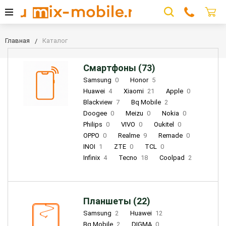
Главная
Каталог
Смартфоны (73)
Samsung
0
Honor
5
Huawei
4
Xiaomi
21
Apple
0
Blackview
7
Bq Mobile
2
Doogee
0
Meizu
0
Nokia
0
Philips
0
VIVO
0
Oukitel
0
OPPO
0
Realme
9
Remade
0
INOI
1
ZTE
0
TCL
0
Infinix
4
Tecno
18
Coolpad
2
Планшеты (22)
Samsung
2
Huawei
12
Bq Mobile
2
DIGMA
0