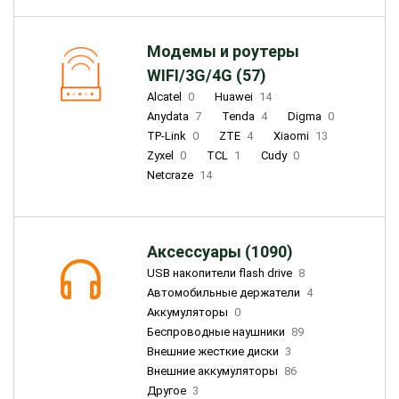
Модемы и роутеры
WIFI/3G/4G (57)
Alcatel
0
Huawei
14
Anydata
7
Tenda
4
Digma
0
TP-Link
0
ZTE
4
Xiaomi
13
Zyxel
0
TCL
1
Cudy
0
Netcraze
14
Аксессуары (1090)
USB накопители flash drive
8
Автомобильные держатели
4
Аккумуляторы
0
Беспроводные наушники
89
Внешние жесткие диски
3
Внешние аккумуляторы
86
Другое
3