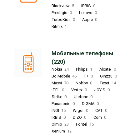
Blackview
5
IRBIS
0
Prestigio
0
Lenovo
0
TurboKids
0
Apple
0
Ritmix
1
Мобильные телефоны
(220)
Nokia
24
Philips
1
Alcatel
0
Bq Mobile
46
F+
0
Ginzzu
0
Maxvi
70
Nobby
0
Texet
14
ITEL
0
Vertex
0
JOY'S
0
Strike
0
Ulefone
0
Panasonic
0
DIGMA
0
INOI
15
Wigor
0
CAT
0
IRBIS
0
DIZO
0
Corn
0
Olmio
23
Fontel
15
Xenium
12