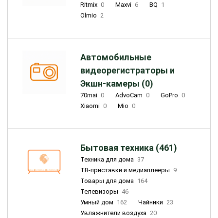
Ritmix
0
Maxvi
6
BQ
1
Olmio
2
Автомобильные
видеорегистраторы и
Экшн-камеры (0)
70mai
0
AdvoCam
0
GoPro
0
Xiaomi
0
Mio
0
Бытовая техника (461)
Техника для дома
37
ТВ-приставки и медиаплееры
9
Товары для дома
164
Телевизоры
46
Умный дом
162
Чайники
23
Увлажнители воздуха
20