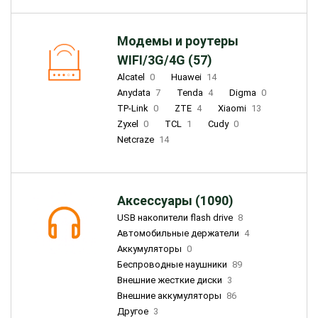
Модемы и роутеры
WIFI/3G/4G (57)
Alcatel
0
Huawei
14
Anydata
7
Tenda
4
Digma
0
TP-Link
0
ZTE
4
Xiaomi
13
Zyxel
0
TCL
1
Cudy
0
Netcraze
14
Аксессуары (1090)
USB накопители flash drive
8
Автомобильные держатели
4
Аккумуляторы
0
Беспроводные наушники
89
Внешние жесткие диски
3
Внешние аккумуляторы
86
Другое
3