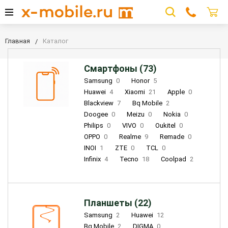
Главная
Каталог
Смартфоны (73)
Samsung
0
Honor
5
Huawei
4
Xiaomi
21
Apple
0
Blackview
7
Bq Mobile
2
Doogee
0
Meizu
0
Nokia
0
Philips
0
VIVO
0
Oukitel
0
OPPO
0
Realme
9
Remade
0
INOI
1
ZTE
0
TCL
0
Infinix
4
Tecno
18
Coolpad
2
Планшеты (22)
Samsung
2
Huawei
12
Bq Mobile
2
DIGMA
0