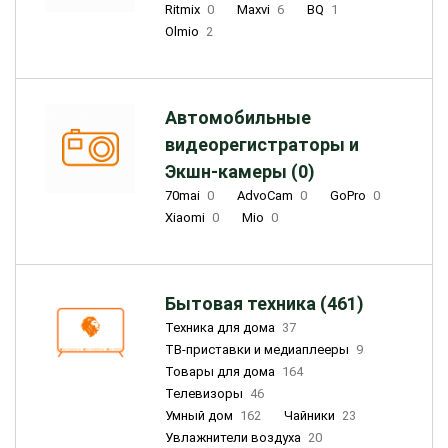
Ritmix
0
Maxvi
6
BQ
1
Olmio
2
Автомобильные
видеорегистраторы и
Экшн-камеры (0)
70mai
0
AdvoCam
0
GoPro
0
Xiaomi
0
Mio
0
Бытовая техника (461)
Техника для дома
37
ТВ-приставки и медиаплееры
9
Товары для дома
164
Телевизоры
46
Умный дом
162
Чайники
23
Увлажнители воздуха
20