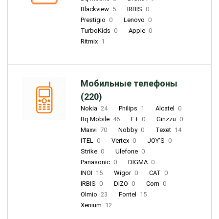
Blackview
5
IRBIS
0
Prestigio
0
Lenovo
0
TurboKids
0
Apple
0
Ritmix
1
Мобильные телефоны
(220)
Nokia
24
Philips
1
Alcatel
0
Bq Mobile
46
F+
0
Ginzzu
0
Maxvi
70
Nobby
0
Texet
14
ITEL
0
Vertex
0
JOY'S
0
Strike
0
Ulefone
0
Panasonic
0
DIGMA
0
INOI
15
Wigor
0
CAT
0
IRBIS
0
DIZO
0
Corn
0
Olmio
23
Fontel
15
Xenium
12