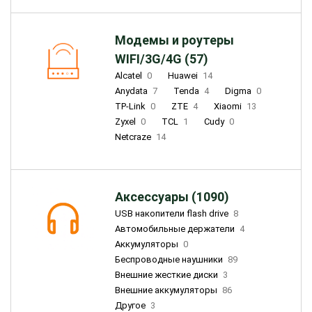
Модемы и роутеры
WIFI/3G/4G (57)
Alcatel
0
Huawei
14
Anydata
7
Tenda
4
Digma
0
TP-Link
0
ZTE
4
Xiaomi
13
Zyxel
0
TCL
1
Cudy
0
Netcraze
14
Аксессуары (1090)
USB накопители flash drive
8
Автомобильные держатели
4
Аккумуляторы
0
Беспроводные наушники
89
Внешние жесткие диски
3
Внешние аккумуляторы
86
Другое
3