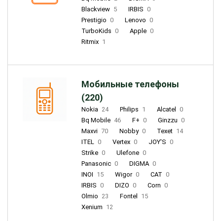
Blackview
5
IRBIS
0
Prestigio
0
Lenovo
0
TurboKids
0
Apple
0
Ritmix
1
Мобильные телефоны
(220)
Nokia
24
Philips
1
Alcatel
0
Bq Mobile
46
F+
0
Ginzzu
0
Maxvi
70
Nobby
0
Texet
14
ITEL
0
Vertex
0
JOY'S
0
Strike
0
Ulefone
0
Panasonic
0
DIGMA
0
INOI
15
Wigor
0
CAT
0
IRBIS
0
DIZO
0
Corn
0
Olmio
23
Fontel
15
Xenium
12