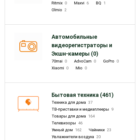
Ritmix
0
Maxvi
6
BQ
1
Olmio
2
Автомобильные
видеорегистраторы и
Экшн-камеры (0)
70mai
0
AdvoCam
0
GoPro
0
Xiaomi
0
Mio
0
Бытовая техника (461)
Техника для дома
37
ТВ-приставки и медиаплееры
9
Товары для дома
164
Телевизоры
46
Умный дом
162
Чайники
23
Увлажнители воздуха
20