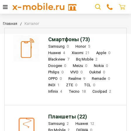
Главная
Каталог
Смартфоны (73)
Samsung
0
Honor
5
Huawei
4
Xiaomi
21
Apple
0
Blackview
7
Bq Mobile
2
Doogee
0
Meizu
0
Nokia
0
Philips
0
VIVO
0
Oukitel
0
OPPO
0
Realme
9
Remade
0
INOI
1
ZTE
0
TCL
0
Infinix
4
Tecno
18
Coolpad
2
Планшеты (22)
Samsung
2
Huawei
12
Bq Mobile
2
DIGMA
0