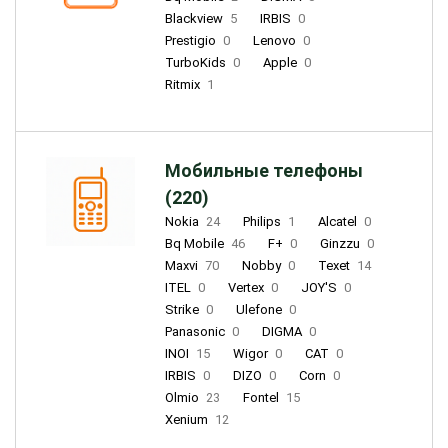
Blackview
5
IRBIS
0
Prestigio
0
Lenovo
0
TurboKids
0
Apple
0
Ritmix
1
Мобильные телефоны
(220)
Nokia
24
Philips
1
Alcatel
0
Bq Mobile
46
F+
0
Ginzzu
0
Maxvi
70
Nobby
0
Texet
14
ITEL
0
Vertex
0
JOY'S
0
Strike
0
Ulefone
0
Panasonic
0
DIGMA
0
INOI
15
Wigor
0
CAT
0
IRBIS
0
DIZO
0
Corn
0
Olmio
23
Fontel
15
Xenium
12