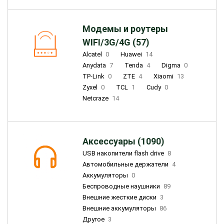
Модемы и роутеры
WIFI/3G/4G (57)
Alcatel
0
Huawei
14
Anydata
7
Tenda
4
Digma
0
TP-Link
0
ZTE
4
Xiaomi
13
Zyxel
0
TCL
1
Cudy
0
Netcraze
14
Аксессуары (1090)
USB накопители flash drive
8
Автомобильные держатели
4
Аккумуляторы
0
Беспроводные наушники
89
Внешние жесткие диски
3
Внешние аккумуляторы
86
Другое
3