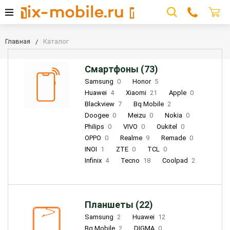
Главная
Каталог
Смартфоны (73)
Samsung
0
Honor
5
Huawei
4
Xiaomi
21
Apple
0
Blackview
7
Bq Mobile
2
Doogee
0
Meizu
0
Nokia
0
Philips
0
VIVO
0
Oukitel
0
OPPO
0
Realme
9
Remade
0
INOI
1
ZTE
0
TCL
0
Infinix
4
Tecno
18
Coolpad
2
Планшеты (22)
Samsung
2
Huawei
12
Bq Mobile
2
DIGMA
0