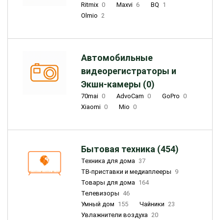
Ritmix
0
Maxvi
6
BQ
1
Olmio
2
Автомобильные
видеорегистраторы и
Экшн-камеры (0)
70mai
0
AdvoCam
0
GoPro
0
Xiaomi
0
Mio
0
Бытовая техника (454)
Техника для дома
37
ТВ-приставки и медиаплееры
9
Товары для дома
164
Телевизоры
46
Умный дом
155
Чайники
23
Увлажнители воздуха
20